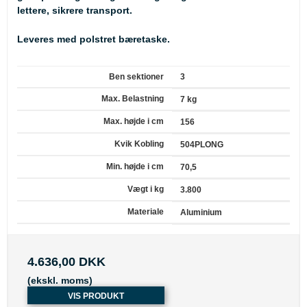
lettere, sikrere transport.
Leveres med polstret bæretaske.
Ben sektioner
3
Max. Belastning
7 kg
Max. højde i cm
156
Kvik Kobling
504PLONG
Min. højde i cm
70,5
Vægt i kg
3.800
Materiale
Aluminium
4.636,00 DKK
(ekskl. moms)
VIS PRODUKT