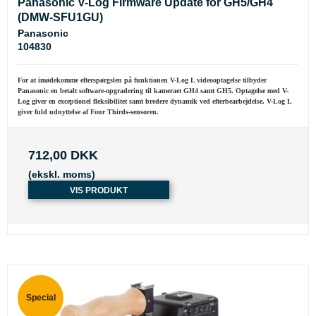
Panasonic V-Log Firmware Update for GH5/GH4
(DMW-SFU1GU)
Panasonic
104830
For at imødekomme efterspørgslen på funktionen V-Log L videooptagelse tilbyder
Panasonic en betalt software-opgradering til kameraet GH4 samt GH5. Optagelse med V-
Log giver en exceptionel fleksibilitet samt bredere dynamik ved efterbearbejdelse. V-Log L
giver fuld udnyttelse af Four Thirds-sensoren.
712,00 DKK
(ekskl. moms)
VIS PRODUKT
Special