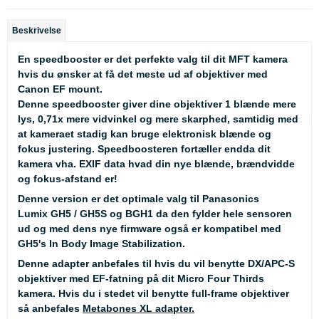
Beskrivelse
En speedbooster er det perfekte valg til dit MFT kamera
hvis du ønsker at få det meste ud af objektiver med
Canon EF mount.
Denne speedbooster giver dine objektiver 1 blænde mere
lys, 0,71x mere vidvinkel og mere skarphed, samtidig med
at kameraet stadig kan bruge elektronisk blænde og
fokus justering. Speedboosteren fortæller endda dit
kamera vha. EXIF data hvad din nye blænde, brændvidde
og fokus-afstand er!
Denne version er det optimale valg til Panasonics
Lumix GH5 / GH5S og BGH1 da den fylder hele sensoren
ud og med dens nye firmware også er kompatibel med
GH5's In Body Image Stabilization.
Denne adapter anbefales til hvis du vil benytte DX/APC-S
objektiver med EF-fatning på dit Micro Four Thirds
kamera. Hvis du i stedet vil benytte full-frame objektiver
så anbefales
Metabones XL adapter.