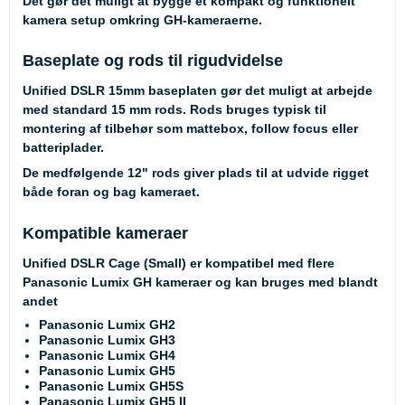
Det gør det muligt at bygge et kompakt og funktionelt
kamera setup omkring GH-kameraerne.
Baseplate og rods til rigudvidelse
Unified DSLR 15mm baseplaten gør det muligt at arbejde
med standard 15 mm rods. Rods bruges typisk til
montering af tilbehør som mattebox, follow focus eller
batteriplader.
De medfølgende 12" rods giver plads til at udvide rigget
både foran og bag kameraet.
Kompatible kameraer
Unified DSLR Cage (Small) er kompatibel med flere
Panasonic Lumix GH kameraer og kan bruges med blandt
andet
Panasonic Lumix GH2
Panasonic Lumix GH3
Panasonic Lumix GH4
Panasonic Lumix GH5
Panasonic Lumix GH5S
Panasonic Lumix GH5 II