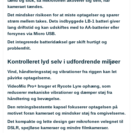
tænd og sluk, så mikrofonen aktiverer sig selv, når
kameraet tændes.
Det mindsker risikoen for at miste optagelser og sparer
strøm mellem takes. Dets indbyggede LB-1 batteri giver
lang driftstid og kan udskiftes med to AA-batterier eller
forsynes via Micro USB.
Det integrerede batteridæksel gør skift hurtigt og
problemfrit.
Kontrolleret lyd selv i udfordrende miljøer
Vind, håndteringsstøj og vibrationer fra riggen kan let
påvirke optagelserne.
VideoMic Pro+ bruger et Rycote Lyre ophæng, som
reducerer mekaniske vibrationer og dæmper støj fra
håndtering og bevægelse.
Den retningsbestemte kapsel fokuserer optagelsen på
motivet foran kameraet og mindsker støj fra omgivelserne.
Det kompakte og lette design gør mikrofonen velegnet til
DSLR, spejlløse kameraer og mindre filmkameraer.