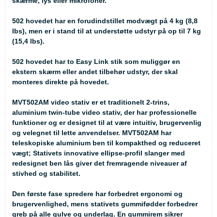
skærme, lys eller mikrofoner.
502 hovedet har en forudindstillet modvægt på 4 kg (8,8
lbs), men er i stand til at understøtte udstyr på op til 7 kg
(15,4 lbs).
502 hovedet har to Easy Link stik som muliggør en
ekstern skærm eller andet tilbehør udstyr, der skal
monteres direkte på hovedet.
MVT502AM video stativ er et traditionelt 2-trins,
aluminium twin-tube video stativ, der har professionelle
funktioner og er designet til at være intuitiv, brugervenlig
og velegnet til lette anvendelser. MVT502AM har
teleskopiske aluminium ben til kompakthed og reduceret
vægt; Stativets innovative ellipse-profil slanger med
redesignet ben lås giver det fremragende niveauer af
stivhed og stabilitet.
Den første fase spredere har forbedret ergonomi og
brugervenlighed, mens stativets gummifødder forbedrer
greb på alle gulve og underlag. En gummirem sikrer