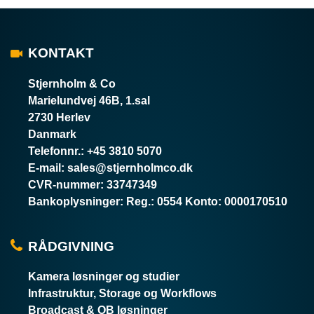
KONTAKT
Stjernholm & Co
Marielundvej 46B, 1.sal
2730 Herlev
Danmark
Telefonnr.
:
+45 3810 5070
E-mail
:
sales@stjernholmco.dk
CVR-nummer
:
33747349
Bankoplysninger
:
Reg.: 0554 Konto: 0000170510
RÅDGIVNING
Kamera løsninger og studier
Infrastruktur, Storage og Workflows
Broadcast & OB løsninger