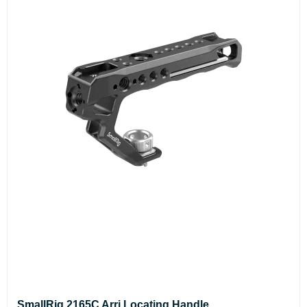
SmallRig 2165C Arri Locating Handle