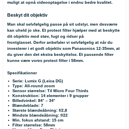
muligt at opnå videooptagelse i endnu bedre kvalitet.
Beskyt dit objektiv
Man skal selvfølgelig passe på sit udstyr, men desværre
kan uheld jo ske. Et protect filter hjælper med at beskytte
dit objektiv mod støv, fugt og ridser på
frontglasset. Derfor anbefaler vi selvfølgelig at når du
investerer i et godt objektiv som Panasonics 12-35mm, at
du giver den det ekstra beskyttelse. Et passende filter
kunne være vores
protect filter
i 58mm.
Specifikationer
Serie: Lumix G (Leica DG)
Type: All-round zoom
Sensor størrelse: Til Micro Four Thirds
Konstruktion: 14 elementer i 9 grupper
Billedvinkel: 84° – 34°
Blændeblade: 7
Største blændeåbning: f/2,8
Mindste blændeåbning: f/22
Min. fokus afstand: 15 cm
Filter størrelse: 58mm