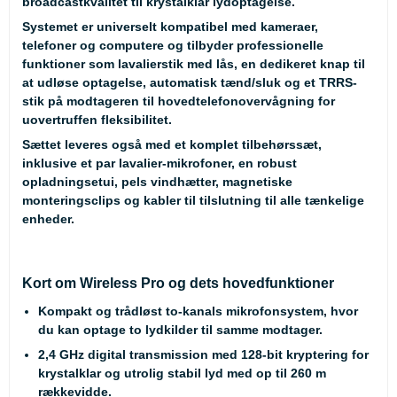
broadcastkvalitet til krystalklar lydoptagelse.
Systemet er universelt kompatibel med kameraer,
telefoner og computere og tilbyder professionelle
funktioner som lavalierstik med lås, en dedikeret knap til
at udløse optagelse, automatisk tænd/sluk og et TRRS-
stik på modtageren til hovedtelefonovervågning for
uovertruffen fleksibilitet.
Sættet leveres også med et komplet tilbehørssæt,
inklusive et par lavalier-mikrofoner, en robust
opladningsetui, pels vindhætter, magnetiske
monteringsclips og kabler til tilslutning til alle tænkelige
enheder.
Kort om Wireless Pro og dets hovedfunktioner
Kompakt og trådløst to-kanals mikrofonsystem, hvor
du kan optage to lydkilder til samme modtager.
2,4 GHz digital transmission med 128-bit kryptering for
krystalklar og utrolig stabil lyd med op til 260 m
rækkevidde.