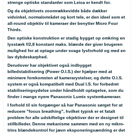
strenge optiske standarder som Leica er kendt for.
Og da objektivets zoomrækkevidde både dækker
vidvinkel, normalområdet og kort tele, er den ideel som et
all-round objektiv til kameraer der benytter Micro Four
Thirds.
Den optiske konstruktion er stadig bygget op omkring en
lysstærk f/2,8 konstant maks. blænde der giver brugeren
mulighed for at optage under svage lysforhold og med en
lav dybdeskarphed.
Derudover har objektivet også indbygget
billedstabilisering (Power O.I.S.) der hjælper med at
minimere forekomsten af kamerarystelser, og dette O.I.S.
system er også kompatibelt med Dual I.S. for forbedret
stabiliseringsydelse under håndholdt optagelse, som du
finder i mange nyere Panasonic Lumix systemkameraer.
I forhold til sin forgænger så har Panasonic sørget for at
reducere "focus breathing", hvilket typisk er et fatalt
problem for alle udskiftelige objektiver der er designet til
stillbilleder. Denne mekanisme sammen med en ny mikro-
trins blændekontrol for jævn eksponeringsændring er det