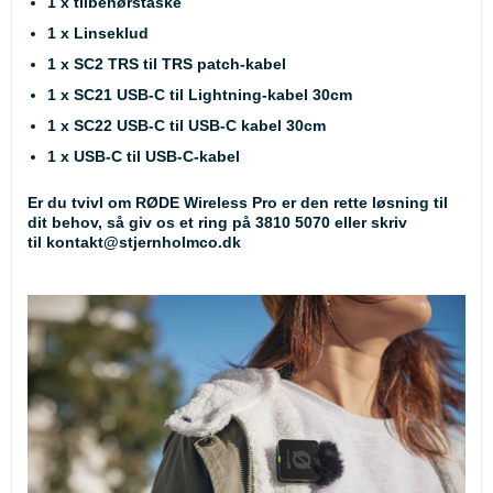
1 x tilbehørstaske
1 x Linseklud
1 x SC2 TRS til TRS patch-kabel
1 x SC21 USB-C til Lightning-kabel 30cm
1 x SC22 USB-C til USB-C kabel 30cm
1 x USB-C til USB-C-kabel
Er du tvivl om RØDE Wireless Pro er den rette løsning til
dit behov, så giv os et ring på
3810 5070
eller skriv
til
kontakt@stjernholmco.dk