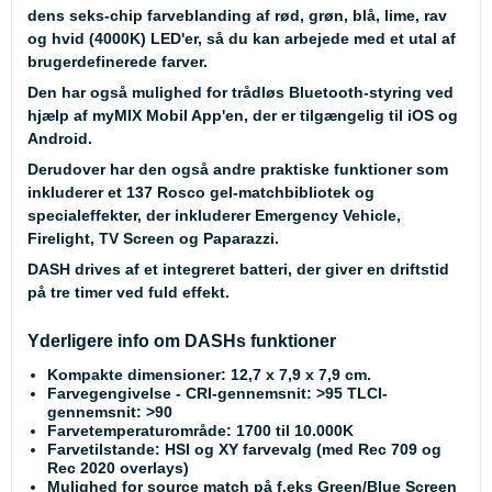
dens seks-chip farveblanding af rød, grøn, blå, lime, rav
og hvid (4000K) LED'er, så du kan arbejede med et utal af
brugerdefinerede farver.
Den har også mulighed for trådløs Bluetooth-styring ved
hjælp af myMIX Mobil App'en, der er tilgængelig til iOS og
Android.
Derudover har den også andre praktiske funktioner som
inkluderer et 137 Rosco gel-matchbibliotek og
specialeffekter, der inkluderer Emergency Vehicle,
Firelight, TV Screen og Paparazzi.
DASH drives af et integreret batteri, der giver en driftstid
på tre timer ved fuld effekt.
Yderligere info om DASHs funktioner
Kompakte dimensioner: 12,7 x 7,9 x 7,9 cm.
Farvegengivelse - CRI-gennemsnit: >95 TLCI-
gennemsnit: >90
Farvetemperaturområde: 1700 til 10.000K
Farvetilstande: HSI og XY farvevalg (med Rec 709 og
Rec 2020 overlays)
Mulighed for source match på f.eks Green/Blue Screen