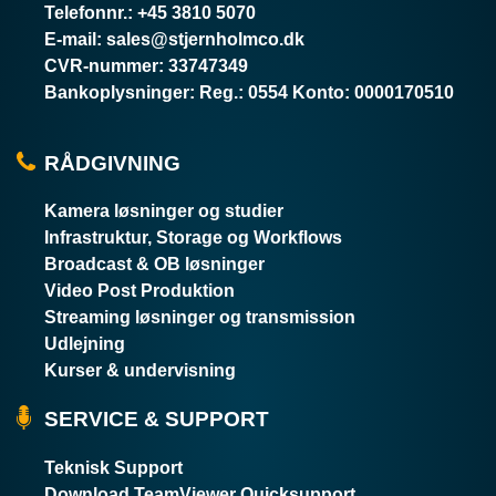
Telefonnr.
:
+45 3810 5070
E-mail
:
sales@stjernholmco.dk
CVR-nummer
:
33747349
Bankoplysninger
:
Reg.: 0554 Konto: 0000170510
RÅDGIVNING
Kamera løsninger og studier
Infrastruktur, Storage og Workflows
Broadcast & OB løsninger
Video Post Produktion
Streaming løsninger og transmission
Udlejning
Kurser & undervisning
SERVICE & SUPPORT
Teknisk Support
Download TeamViewer Quicksupport