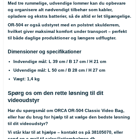
Med tre rummelige, udvendige lommer kan du opbevare
og organisere alt nødvendigt tilbehør som kabler,
opladere og ekstra batterier, så de altid er let tilgængelige.
OR-504 er også udstyret med en polstret skulderrem,
hvilket giver maksimal komfort under transport – perfekt
til både daglige produktioner og længere udflugter.
Dimensioner og specifikationer
Indvendige mål:
L 39 cm / B 17 cm / H 21 cm
Udvendige mål:
L 50 cm / B 28 cm / H 27 cm
Vægt:
1,4 kg
Spørg os om den rette løsning til dit
videoudstyr
Har du spørgsmål om ORCA OR-504 Classic Video Bag,
eller har du brug for hjælp til at vælge den bedste løsning
til dit videoudstyr?
Vi står klar til at hjælpe – kontakt os på
38105070
, eller
send en e-mail til
sales@stjernholmco.dk
.