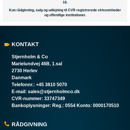
16.
Kun rådgivning, salg og udlejning til CVR registrerede virksomheder
og offentlige institutioner.
KONTAKT
Stjernholm & Co
Marielundvej 46B, 1.sal
2730 Herlev
Danmark
Telefonnr.
:
+45 3810 5070
E-mail
:
sales@stjernholmco.dk
CVR-nummer
:
33747349
Bankoplysninger
:
Reg.: 0554 Konto: 0000170510
RÅDGIVNING