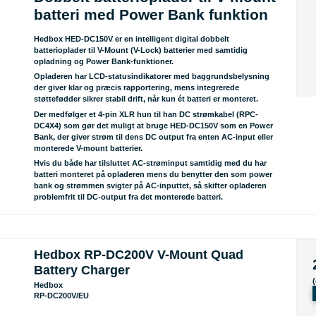
batteri med Power Bank funktion
Hedbox HED-DC150V er en intelligent digital dobbelt
batterioplader til V-Mount (V-Lock) batterier med samtidig
opladning og Power Bank-funktioner.
Opladeren har LCD-statusindikatorer med baggrundsbelysning
der giver klar og præcis rapportering, mens integrerede
støttefødder sikrer stabil drift, når kun ét batteri er monteret.
Der medfølger et 4-pin XLR hun til han DC strømkabel (RPC-
DC4X4) som gør det muligt at bruge HED-DC150V som en Power
Bank, der giver strøm til dens DC output fra enten AC-input eller
monterede V-mount batterier.
Hvis du både har tilsluttet AC-strøminput samtidig med du har
batteri monteret på opladeren mens du benytter den som power
bank og strømmen svigter på AC-inputtet, så skifter opladeren
problemfrit til DC-output fra det monterede batteri.
Hedbox RP-DC200V V-Mount Quad
Battery Charger
Hedbox
RP-DC200V/EU