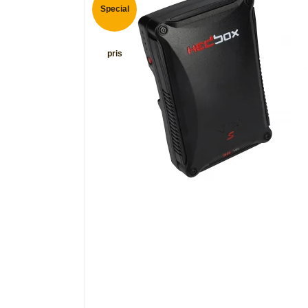
Special
pris