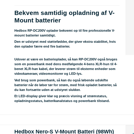
Bekvem samtidig opladning af V-
Mount batterier
Hedbox RP-DC200V oplader bekvemt op til fire professionelle V-
mount batterier samtidigt.
Den er udstyret med støttefødder, der giver ekstra stabilitet, hvis
den oplader færre end fire batterier.
Udover at være en batterioplader, så kan RP-DC200V også bruges
som en powerbank med dens medfølgende 4-bens XLR-hun til 4-
benet XLR-han kabel, der leverer strøm til eksterne enheder som
videokameraer, videomonitorer og LED-lys.
Ved brug som powerbank, så kan du også løbende udskifte
batterier når de løber tør for strøm, med frisk opladet batterier, så
du kan fortsætte uden at udstyret slukker.
Et LED-display giver klar og præcis visning af strømstatus,
opladningsstatus, batterikanalstatus og powerbank tilstand.
Hedbox Nero-S V-Mount Batteri (98Wh)