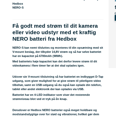
Hedbox
NERO-S
Få godt med strøm til dit kamera
eller video udstyr med et kraftig
NERO batteri fra Hedbox
NERO-S kan nemt tilsluttes og monteres til din opsætning med sit
V-mount beslag, der tilbyder 14,8V strøm og så har selve batteriet
har en kapacitet på 6700mAh (98Wh).
Med batteriets høje kapacitet kan det derfor levere strøm til dit
videokamera i flere timer før at det skal oplades igen.
Udover sin V-mount tilslutning så har batteriet en indbygget D-Tap
udgang, som giver mulighed for at give strøm til yderligere video
tilbehør, samt en USB-udgang så du også kan oplade din telefon,
tablet eller andet elektronik der kan oplades via USB.
Batteriet har en 4-LED indikator som viser det resterende
strømniveau blot ved et tryk på én knap.
Derudover er Hedbox NERO batterier også meget holdbare og
modstandsdygtige over for stød og vibrationer, hvilket gør dem