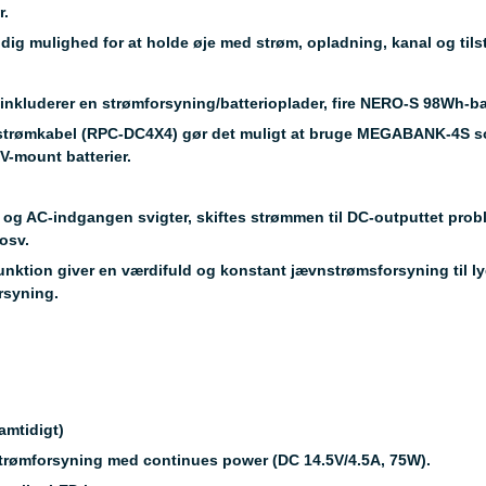
r.
ig mulighed for at holde øje med strøm, opladning, kanal og tils
og inkluderer en strømforsyning/batterioplader, fire NERO-S 98Wh-b
strømkabel (RPC-DC4X4) gør det muligt at bruge MEGABANK-4S som
V-mount batterier.
AC-indgangen svigter, skiftes strømmen til DC-outputtet problemfr
 osv.
ktion giver en værdifuld og konstant jævnstrømsforsyning til lyd
rsyning.
amtidigt)
strømforsyning med continues power (DC 14.5V/4.5A, 75W).