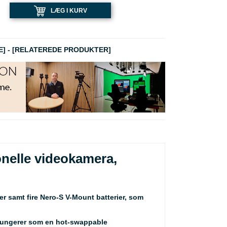
LÆG I KURV
E]
-
[RELATEREDE PRODUKTER]
ionelle videokamera,
 samt fire Nero-S V-Mount batterier, som
 fungerer som en hot-swappable