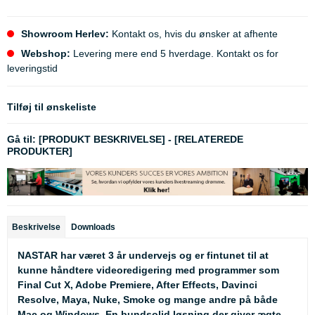
Showroom Herlev:
Kontakt os, hvis du ønsker at afhente
Webshop:
Levering mere end 5 hverdage. Kontakt os for
leveringstid
Tilføj til ønskeliste
Gå til:
[PRODUKT BESKRIVELSE]
-
[RELATEREDE
PRODUKTER]
Beskrivelse
Downloads
NASTAR
har været 3 år undervejs og er fintunet til at
kunne håndtere videoredigering med programmer som
Final Cut X, Adobe Premiere, After Effects, Davinci
Resolve, Maya, Nuke, Smoke og mange andre på både
Mac og Windows. En bundsolid løsning der giver ægte