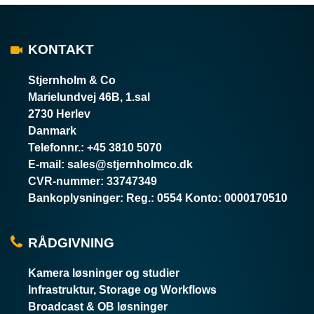
KONTAKT
Stjernholm & Co
Marielundvej 46B, 1.sal
2730 Herlev
Danmark
Telefonnr.
:
+45 3810 5070
E-mail
:
sales@stjernholmco.dk
CVR-nummer
:
33747349
Bankoplysninger
:
Reg.: 0554 Konto: 0000170510
RÅDGIVNING
Kamera løsninger og studier
Infrastruktur, Storage og Workflows
Broadcast & OB løsninger