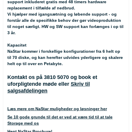
support inkluderet gratis med 48 timers hardware
replacement i tilfælde af nedbrud.
Vi hjælper med igangsætning og løbende support - og
forstår alle de specifikke behov der gør videoproduktion
til noget særligt. HW og SW support kan forlænges i op til
3 år.
Kapacitet
NaStar kommer i forskellige konfigurationer fra 6 helt op
til 70 diske, og kan herefter udvides yderligere og skalere
helt op til over en Petabyte.
Kontakt os på 3810 5070 og book et
uforpligtende møde eller
Skriv til
salgsafdelingen
Læs mere om NaStar muligheder og løsninger her
Se 10 gode grunde til det er ved at være tid til at tale
Storage med os
Hent NaStar Brochure!