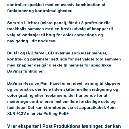
controller spækket med en massiv kombination af
funktioner og kontrolmuligheder.
Som sin lillebror (
micro panel
), får du 3 profesionelle
trackballs sammen med en bredt udvalg af knapper til
valg af værktøjer til brug for color corrections og
navigering i dit node træ.
Du får også 2 farve LCD skærme som viser menuer,
kontrol- og parameter settings for det valgte tool sammen
med knapper der går direkte til menuer for specifikke
DaVinci funktioner.
DaVinci Resolve Mini Panel er en ideel løsning til klippere
og colorist'er, der hele tiden skifter mellem redigering og
color grading eller freelancere, der har behov for at
medbringe controlleren mellem flere forskellige sets og
faciliteter. Det kan strømfødes via et apparatkabel, 4pin
XLR +12V eller via PoE og PoE+
Vi er eksperter i Post Produktions løsninger, der kan