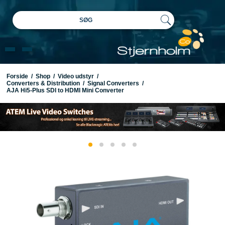
SØG
Forside
/
Shop
/
Video udstyr
/
Converters & Distribution
/
Signal Converters
/
AJA Hi5-Plus SDI to HDMI Mini Converter