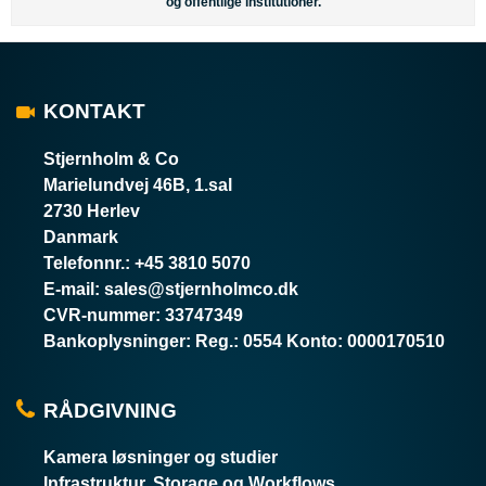
og offentlige institutioner.
KONTAKT
Stjernholm & Co
Marielundvej 46B, 1.sal
2730 Herlev
Danmark
Telefonnr.
:
+45 3810 5070
E-mail
:
sales@stjernholmco.dk
CVR-nummer
:
33747349
Bankoplysninger
:
Reg.: 0554 Konto: 0000170510
RÅDGIVNING
Kamera løsninger og studier
Infrastruktur, Storage og Workflows