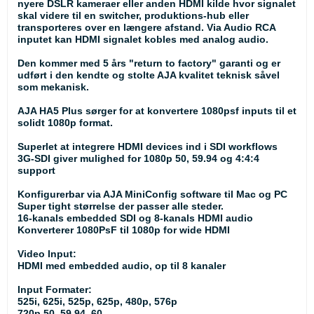
nyere DSLR kameraer eller anden HDMI kilde hvor signalet
skal videre til en switcher, produktions-hub eller
transporteres over en længere afstand. Via Audio RCA
inputet kan HDMI signalet kobles med analog audio.
Den kommer med 5 års "return to factory" garanti og er
udført i den kendte og stolte AJA kvalitet teknisk såvel
som mekanisk.
AJA HA5 Plus sørger for at konvertere 1080psf inputs til et
solidt 1080p format.
Superlet at integrere HDMI devices ind i SDI workflows
3G-SDI giver mulighed for 1080p 50, 59.94 og 4:4:4
support
Konfigurerbar via AJA MiniConfig software til Mac og PC
Super tight størrelse der passer alle steder.
16-kanals embedded SDI og 8-kanals HDMI audio
Konverterer 1080PsF til 1080p for wide HDMI
Video Input:
HDMI med embedded audio, op til 8 kanaler
Input Formater:
525i, 625i, 525p, 625p, 480p, 576p
720p 50, 59.94, 60