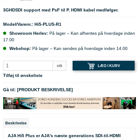
3GHDSDI support med PsF til P. HDMI kabel medfølger.
Model/Varenr.:
Hi5-PLUS-R1
Showroom Herlev:
På lager – Kan afhentes på hverdage inden
17.00
Webshop:
På lager – Kan sendes på hverdage inden 14.00
LÆG I KURV
stk
Tilføj til ønskeliste
Gå til:
[PRODUKT BESKRIVELSE]
Beskrivelse
AJA Hi5 Plus er AJA's næste generations SDI-til-HDMI