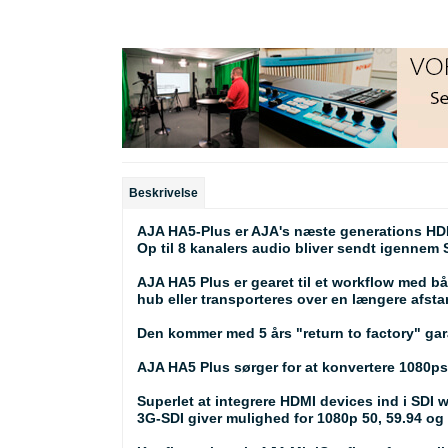
Beskrivelse
AJA HA5-Plus er AJA's næste generations HDMI-
Op til 8 kanalers audio bliver sendt igenne
AJA HA5 Plus er gearet til et workflow med bå
hub eller transporteres over en længere afst
Den kommer med 5 års "return to factory" gara
AJA HA5 Plus sørger for at konvertere 1080psf 
Superlet at integrere HDMI devices ind i SDI 
3G-SDI giver mulighed for 1080p 50, 59.94 og