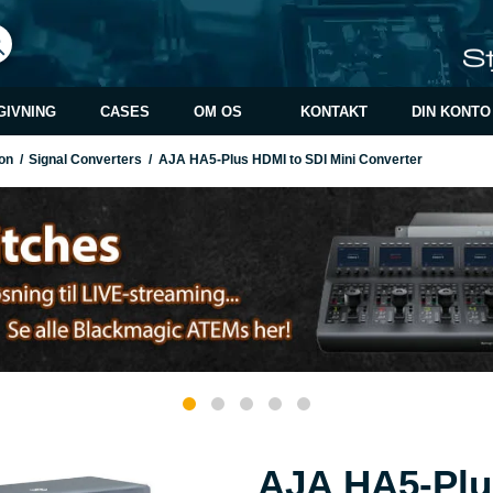
GIVNING
CASES
OM OS
KONTAKT
DIN KONTO
on
/
Signal Converters
/
AJA HA5-Plus HDMI to SDI Mini Converter
AJA HA5-Plu