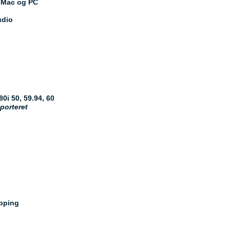
l Mac og PC
udio
80i 50, 59.94, 60
porteret
apping