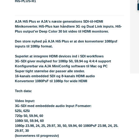
Hi5-PLUS-R1
AJA Hi5 Plus er AJA's næste generations SDI-til-HDMI
Minikonverter. Hi5-Plus kan håndtere 3G og Dual Link inputs. Hi5-
Plus output'er Deep Color 30 bit video til HDMI monitorer.
Den store nyhed på AJA Hi5 Plus er at den konverterer 1080psf
inputs til 1080p format.
Superlet at integrere HDMI devices ind i SDI workflows
3G-SDI giver mulighed for 1080p 50, 59.94 og 4:4:4 support
Konfigurerbar via AJA MiniConfig software til Mac og PC
Super tight størrelse der passer alle steder.
16-kanals embedded SDI og 8-kanals HDMI audio
Konverterer 1080PsF til 1080p for wide HDMI
Tech data:
Video Input:
3G-SDI med embeddede audio Input Formater:
525i, 625i
720p 50, 59.94, 60
1080i 50, 59.94, 60
1080p 23.98, 24, 25, 29.97, 30, 50, 59.94, 60 1080PsF 23.98, 24, 25.
29.97, 30
(konverteres til progressiv)