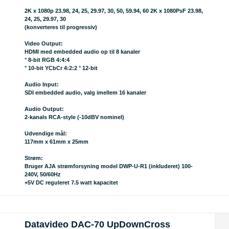
2K x 1080p 23.98, 24, 25, 29.97, 30, 50, 59.94, 60 2K x 1080PsF 23.98,
24, 25, 29.97, 30
(konverteres til progressiv)
Video Output:
HDMI med embedded audio op til 8 kanaler
° 8-bit RGB 4:4:4
° 10-bit YCbCr 4:2:2 ° 12-bit
Audio Input:
SDI embedded audio, valg imellem 16 kanaler
Audio Output:
2-kanals RCA-style (-10dBV nominel)
Udvendige mål:
117mm x 61mm x 25mm
Strøm:
Bruger AJA strømforsyning model DWP-U-R1 (inkluderet) 100-
240V, 50/60Hz
+5V DC reguleret 7.5 watt kapacitet
Datavideo DAC-70 UpDownCross