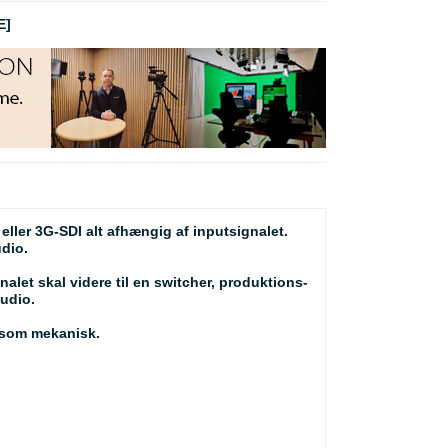
E]
eller 3G-SDI alt afhængig af inputsignalet.
dio.
let skal videre til en switcher, produktions-
udio.
l som mekanisk.