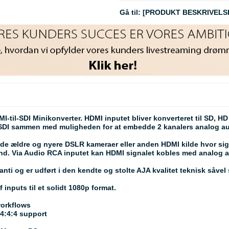
Gå til:
[PRODUKT BESKRIVELS
til-SDI Minikonverter. HDMI inputet bliver konverteret til SD, HD 
m SDI sammen med muligheden for at embedde 2 kanalers analog au
de ældre og nyere DSLR kameraer eller anden HDMI kilde hvor signa
and. Via Audio RCA inputet kan HDMI signalet kobles med analog a
nti og er udført i den kendte og stolte AJA kvalitet teknisk såve
inputs til et solidt 1080p format.
workflows
 4:4:4 support