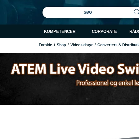
SØG
KOMPETENCER
CORPORATE
RÅD
Forside
/
Shop
/
Video udstyr
/
Converters & Distributi