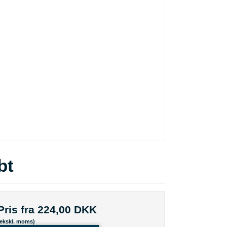
bt
Pris fra
224,00 DKK
(ekskl. moms)