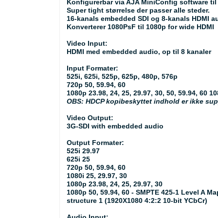
Konfigurerbar via AJA MiniConfig software ti
Super tight størrelse der passer alle steder.
16-kanals embedded SDI og 8-kanals HDMI a
Konverterer 1080PsF til 1080p for wide HDMI
Video Input:
HDMI med embedded audio, op til 8 kanaler
Input Formater:
525i, 625i, 525p, 625p, 480p, 576p
720p 50, 59.94, 60
1080p 23.98, 24, 25, 29.97, 30, 50, 59.94, 60 10
OBS: HDCP kopibeskyttet indhold er ikke sup
Video Output:
3G-SDI with embedded audio
Output Formater:
525i 29.97
625i 25
720p 50, 59.94, 60
1080i 25, 29.97, 30
1080p 23.98, 24, 25, 29.97, 30
1080p 50, 59.94, 60 - SMPTE 425-1 Level A M
structure 1 (1920X1080 4:2:2 10-bit YCbCr)
Audio Input: