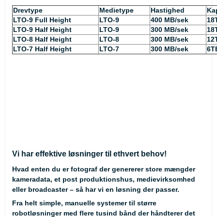
Drevtype
Medietype
Hastighed
Ka
LTO-9 Full Height
LTO-9
400 MB/sek
18
LTO-9 Half Height
LTO-9
300 MB/sek
18
LTO-8 Half Height
LTO-8
300 MB/sek
12
LTO-7 Half Height
LTO-7
300 MB/sek
6T
Vi har effektive løsninger til ethvert behov!
Hvad enten du er fotograf der genererer store mængder
kameradata, et post produktionshus, medievirksomhed
eller broadcaster – så har vi en løsning der passer.
Fra helt simple, manuelle systemer til større
robotløsninger med flere tusind bånd der håndterer det