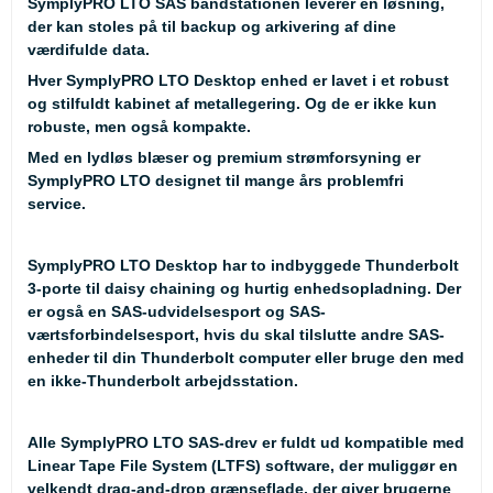
SymplyPRO LTO SAS båndstationen leverer en løsning,
der kan stoles på til backup og arkivering af dine
værdifulde data.
Hver SymplyPRO LTO Desktop enhed er lavet i et robust
og stilfuldt kabinet af metallegering. Og de er ikke kun
robuste, men også kompakte.
Med en lydløs blæser og premium strømforsyning er
SymplyPRO LTO designet til mange års problemfri
service.
SymplyPRO LTO Desktop har to indbyggede Thunderbolt
3-porte til daisy chaining og hurtig enhedsopladning. Der
er også en SAS-udvidelsesport og SAS-
værtsforbindelsesport, hvis du skal tilslutte andre SAS-
enheder til din Thunderbolt computer eller bruge den med
en ikke-Thunderbolt arbejdsstation.
Alle SymplyPRO LTO SAS-drev er fuldt ud kompatible med
Linear Tape File System (LTFS) software, der muliggør en
velkendt drag-and-drop grænseflade, der giver brugerne