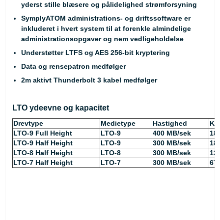
yderst stille blæsere og pålidelighed strømforsyning
SymplyATOM administrations- og driftssoftware er
inkluderet i hvert system til at forenkle almindelige
administrationsopgaver og nem vedligeholdelse
Understøtter LTFS og AES 256-bit kryptering
Data og rensepatron medfølger
2m aktivt Thunderbolt 3 kabel medfølger
LTO ydeevne og kapacitet
Drevtype
Medietype
Hastighed
Ka
LTO-9 Full Height
LTO-9
400 MB/sek
18
LTO-9 Half Height
LTO-9
300 MB/sek
18
LTO-8 Half Height
LTO-8
300 MB/sek
12
LTO-7 Half Height
LTO-7
300 MB/sek
6T