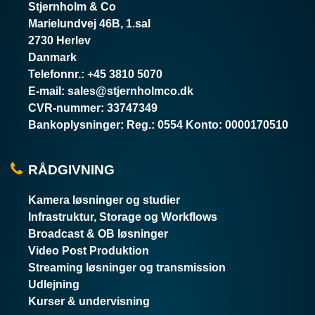
Stjernholm & Co
Marielundvej 46B, 1.sal
2730 Herlev
Danmark
Telefonnr.
:
+45 3810 5070
E-mail
:
sales@stjernholmco.dk
CVR-nummer
:
33747349
Bankoplysninger
:
Reg.: 0554 Konto: 0000170510
RÅDGIVNING
Kamera løsninger og studier
Infrastruktur, Storage og Workflows
Broadcast & OB løsninger
Video Post Produktion
Streaming løsninger og transmission
Udlejning
Kurser & undervisning