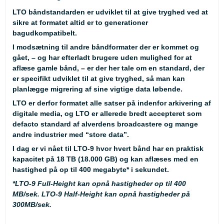
LTO båndstandarden er udviklet til at give tryghed ved at
sikre at formatet altid er to generationer
bagudkompatibelt.
I modsætning til andre båndformater der er kommet og
gået, – og har efterladt brugere uden mulighed for at
aflæse gamle bånd, – er der her tale om en standard, der
er specifikt udviklet til at give tryghed, så man kan
planlægge migrering af sine vigtige data løbende.
LTO er derfor formatet alle satser på indenfor arkivering af
digitale media, og LTO er allerede bredt accepteret som
defacto standard af alverdens broadcastere og mange
andre industrier med “store data”.
I dag er vi nået til LTO-9 hvor hvert bånd har en praktisk
kapacitet på 18 TB (18.000 GB) og kan aflæses med en
hastighed på op til 400 megabyte* i sekundet.
*
LTO-9 Full-Height kan opnå hastigheder op til 400
MB/sek. LTO-9 Half-Height kan opnå hastigheder på
300MB/sek.