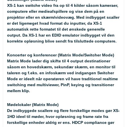
XS-1 kan switche video fra op til 4 kilder såsom kameraer,
computere eller medieafspillere og vise dem på en
projektor eller en skærm/videovæg. Med indbygget scaller
er det ligemeget hvad format du inputter, da XS-1
automatisk rette formatet til det ønskede generelle
output. Da XS-1 har en EDID emulator indbygget vil den
korrekte opløsning blive sendt fra tilsluttede computere.
Koncerter og konferencer (Matrix Mode/Switcher Mode)
Matrix Mode lader dig skifte til 4 output destinationer
såsom en hovedskærm, sekundær skærm, en monitor til
taleren og f.eks. en infoskærm ved indgangen Switcher
Mode er ideelt når operatøren vil have traditionel realtime
switching med multiviewer, PinP, keying og transitioner
mellem klip.
Mødelokaler (Matrix Mode)
De indbyggede scallere og flere forskellige modes gør XS-
1HD ideel til møder, hvor opløsning og frame rate fra
forskellige enheder aldrig er ens. HDCP compliance gør