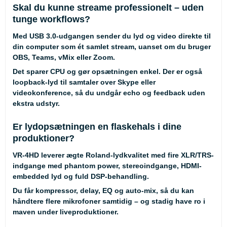
Skal du kunne streame professionelt – uden
tunge workflows?
Med USB 3.0-udgangen sender du lyd og video direkte til
din computer som ét samlet stream, uanset om du bruger
OBS, Teams, vMix eller Zoom.
Det sparer CPU og gør opsætningen enkel. Der er også
loopback-lyd til samtaler over Skype eller
videokonference, så du undgår echo og feedback uden
ekstra udstyr.
Er lydopsætningen en flaskehals i dine
produktioner?
VR-4HD leverer ægte Roland-lydkvalitet med fire XLR/TRS-
indgange med phantom power, stereoindgange, HDMI-
embedded lyd og fuld DSP-behandling.
Du får kompressor, delay, EQ og auto-mix, så du kan
håndtere flere mikrofoner samtidig – og stadig have ro i
maven under liveproduktioner.