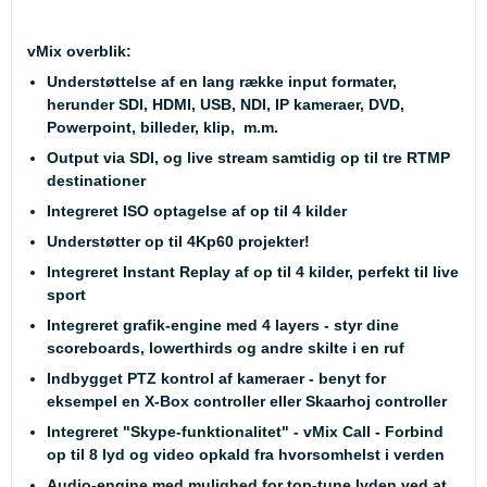
vMix overblik:
Understøttelse af en lang række input formater,
herunder SDI, HDMI, USB, NDI, IP kameraer, DVD,
Powerpoint, billeder, klip, m.m.
Output via SDI, og live stream samtidig op til tre RTMP
destinationer
Integreret ISO optagelse af op til 4 kilder
Understøtter op til 4Kp60 projekter!
Integreret Instant Replay af op til 4 kilder, perfekt til live
sport
Integreret grafik-engine med 4 layers - styr dine
scoreboards, lowerthirds og andre skilte i en ruf
Indbygget PTZ kontrol af kameraer - benyt for
eksempel en X-Box controller eller
Skaarhoj controller
Integreret "Skype-funktionalitet" - vMix Call - Forbind
op til 8 lyd og video opkald fra hvorsomhelst i verden
Audio-engine med mulighed for top-tune lyden ved at