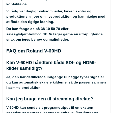
kontakte os.
Vi rådgiver dagligt virksomheder, kirker, skoler og
produktionsmiljøer om liveproduktion og kan hjælpe med
at finde den rigtige løsning.
Du kan fange os på
38 10 50 70
eller
sales@stjernholmco.dk
. Vi tager gerne en uforpligtende
snak om jeres behov og muligheder.
FAQ om Roland V-60HD
Kan V-60HD håndtere både SDI- og HDMI-
kilder samtidigt?
Ja, den har dedikerede indgange til begge typer signaler
og kan automatisk skalere kilderne, så de passer sammen
i samme produktion.
Kan jeg bruge den til streaming direkte?
V-60HD kan sende sit programoutput til en ekstern
encoder, computer eller streamingboks. Den fungerer