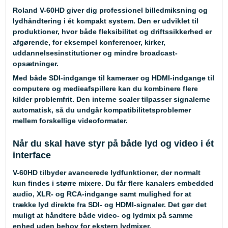
Roland V-60HD giver dig professionel billedmiksning og
lydhåndtering i ét kompakt system. Den er udviklet til
produktioner, hvor både fleksibilitet og driftssikkerhed er
afgørende, for eksempel konferencer, kirker,
uddannelsesinstitutioner og mindre broadcast-
opsætninger.
Med både SDI-indgange til kameraer og HDMI-indgange til
computere og medieafspillere kan du kombinere flere
kilder problemfrit. Den interne scaler tilpasser signalerne
automatisk, så du undgår kompatibilitetsproblemer
mellem forskellige videoformater.
Når du skal have styr på både lyd og video i ét
interface
V-60HD tilbyder avancerede lydfunktioner, der normalt
kun findes i større mixere. Du får flere kanalers embedded
audio, XLR- og RCA-indgange samt mulighed for at
trække lyd direkte fra SDI- og HDMI-signaler. Det gør det
muligt at håndtere både video- og lydmix på samme
enhed uden behov for ekstern lydmixer.