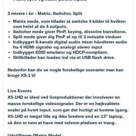
3 mixere i én - Matrix, Switcher, Split
Matrix mode, som tillader at switche 4 kilder til hvilken
som helst af de 4 outputs.
Switcher mode giver PinP, keying, dissolve transitions.
Split mode giver dig PinP af op til 3 indsatte vinduer
Indbygget 8-kanals digital audio mixer håndterer audio
fra 4 HDMI signaler og analogt stereo input
Indbygget EDID emulator og HDCP-compliant.
Stillbilleder kan loades ind via et USB flash drive.
Nedenfor kan du se nogle forskellige scenarier man kan
bruge XS-1 til
Live Events
XS-1HD er ideel ved liveproduktioner der involverer en
masse forskellige videosignaler. Der er en højkvalitets
scaler på hvert input, som gør det hurtigt at komme igang.
XS-1HD er meget lille og ikke bredere end en 13" laptop,
så den er nem at have med selvom pladsen er trang.
Udstillinger (Matrix Mode)