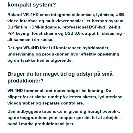
kompakt system?
Roland VR-4HD er en integreret videomixer, lydmixer, USB-
video interface og multiviewer samlet i ét bærbart system.
Du får fire HDMI-indgange, professionel DSP-lyd i 24-bit,
PiP, keying, touchskærm og USB 3.0-output til streaming –
alt sammen i én kasse.
Det gør VR-4HD ideel til konferencer, hybridmøder,
undervisning og produktioner, hvor effektiv opsætning
og driftssikkerhed er afgørende.
Bruger du for meget tid og udstyr på små
produktioner?
VR-4HD forener alt det nødvendige i én løsning. Du
slipper for at slæbe rundt på ekstern skærm, lydinterface,
videograbber og separate controllere.
Den indbyggede touchskærm giver dig hurtigt overblik,
og de baggrundsbelyste knapper gør det let at arbejde –
også i mørke produktionsmiljøer.