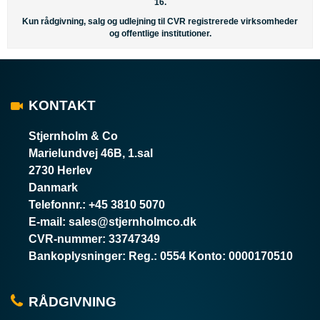
16.
Kun rådgivning, salg og udlejning til CVR registrerede virksomheder
og offentlige institutioner.
KONTAKT
Stjernholm & Co
Marielundvej 46B, 1.sal
2730 Herlev
Danmark
Telefonnr.
:
+45 3810 5070
E-mail
:
sales@stjernholmco.dk
CVR-nummer
:
33747349
Bankoplysninger
:
Reg.: 0554 Konto: 0000170510
RÅDGIVNING