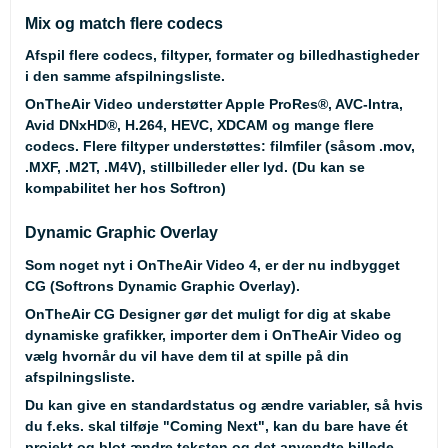
Mix og match flere codecs
Afspil flere codecs, filtyper, formater og billedhastigheder
i den samme afspilningsliste.
OnTheAir Video understøtter Apple ProRes®, AVC-Intra,
Avid DNxHD®, H.264, HEVC, XDCAM og mange flere
codecs. Flere filtyper understøttes: filmfiler (såsom .mov,
.MXF, .M2T, .M4V), stillbilleder eller lyd. (
Du kan se
kompabilitet her hos Softron
)
Dynamic Graphic Overlay
Som noget nyt i OnTheAir Video 4, er der nu indbygget
CG (Softrons Dynamic Graphic Overlay).
OnTheAir CG Designer gør det muligt for dig at skabe
dynamiske grafikker, importer dem i OnTheAir Video og
vælg hvornår du vil have dem til at spille på din
afspilningsliste.
Du kan give en standardstatus og ændre variabler, så hvis
du f.eks. skal tilføje "Coming Next", kan du bare have ét
projekt og blot ændre teksten og det anvendte billede.