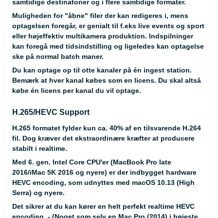
samtidige destinatoner og i flere samtidige formater.
Muligheden for "åbne" filer der kan redigeres i, mens
optagelsen foregår, er genialt til f.eks live events og sport
eller højeffektiv multikamera produktion. Indspilninger
kan foregå med tidsindstilling og ligeledes kan optagelse
ske på normal batch maner.
Du kan optage op til otte kanaler på én ingest station.
Bemærk
at hver kanal købes som en licens. Du skal altså
købe én licens per kanal du vil optage.
H.265/HEVC Support
H.265 formatet fylder kun ca. 40% af en tilsvarende H.264
fil. Dog kræver det ekstraordinære kræfter at producere
stabilt i realtime.
Med 6. gen. Intel Core CPU'er (MacBook Pro late
2016/iMac 5K 2016 og nyere) er der indbygget hardware
HEVC encoding, som udnyttes med macOS 10.13 (High
Serra) og nyere.
Det sikrer at du kan kører en helt perfekt realtime HEVC
encoding. - (Noget som selv en Mac Pro (2014) i højeste