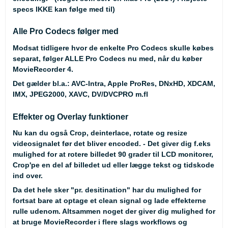
specs IKKE kan følge med til)
Alle Pro Codecs følger med
Modsat tidligere hvor de enkelte Pro Codecs skulle købes
separat, følger ALLE Pro Codecs nu med, når du køber
MovieRecorder 4.
Det gælder bl.a.: AVC-Intra, Apple ProRes, DNxHD, XDCAM,
IMX, JPEG2000, XAVC, DV/DVCPRO m.fl
Effekter og Overlay funktioner
Nu kan du også Crop, deinterlace, rotate og resize
videosignalet før det bliver encoded. - Det giver dig f.eks
mulighed for at rotere billedet 90 grader til LCD monitorer,
Crop'pe en del af billedet ud eller lægge tekst og tidskode
ind over.
Da det hele sker "pr. desitination" har du mulighed for
fortsat bare at optage et clean signal og lade effekterne
rulle udenom. Altsammen noget der giver dig mulighed for
at bruge MovieRecorder i flere slags workflows og