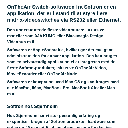
OnTheAir Switch-softwaren fra Softron er en
applikation, der er i stand til at styre flere
matrix-videoswitches via RS232 eller Ethernet.
Den understøtter de fleste videoroutere, inklusive
modeller som AJA KUMO eller Blackmagic Design
Videohub m.fl.
Softwaren er AppleScriptable, hvilket gør det muligt at
administrere den fra enhver applikation. Den kan bruges
som en selvstændig applikation eller integreres med de
fleste Softron-produkter, inklusive OnTheAir Video,
MovieRecorder eller OnTheAir Node.
Softwaren er kompatibel med Mac OS og kan bruges med
alle MacPro, iMac, MacBook Pro, MacBook Air eller Mac
mini.
Softron hos Stjernholm
Hos Stjernholm har vi stor personlig erfaring og
ekspertise i brugen af Softron produkter, hardware som
software. Vi er vant til at installere i mange forskellige