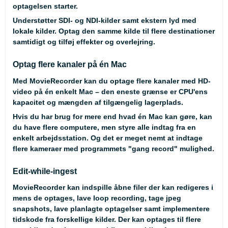
optagelsen starter.
Understøtter SDI- og NDI-kilder samt ekstern lyd med
lokale kilder. Optag den samme kilde til flere destinationer
samtidigt og tilføj effekter og overlejring.
Optag flere kanaler på én Mac
Med MovieRecorder kan du optage flere kanaler med HD-
video på én enkelt Mac – den eneste grænse er CPU'ens
kapacitet og mængden af tilgængelig lagerplads.
Hvis du har brug for mere end hvad én Mac kan gøre, kan
du have flere computere, men styre alle indtag fra en
enkelt arbejdsstation. Og det er meget nemt at indtage
flere kameraer med programmets "gang record" mulighed.
Edit-while-ingest
MovieRecorder kan indspille åbne filer der kan redigeres i
mens de optages, lave loop recording, tage jpeg
snapshots, lave planlagte optagelser samt implementere
tidskode fra forskellige kilder. Der kan optages til flere