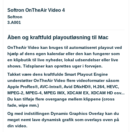
Softron OnTheAir Video 4
Softron
3.A001
Åben og kraftfuld playoutløsning til Mac
OnTheAir Video kan bruges til automatiseret playout ved
hjælp af dens egen kalendar eller den kan fungerer som
en klipbutik til live nyheder, lokal udsendelser eller live
shows. Tidsplaner kan oprettes uger i forvejen.
Takket være dens kraftfulde Smart Playout Engine
understøtter OnTheAir Video flere videoformater såsom
Apple ProRes®, AVC-Intra®, Avid DNxHD®, H.264, HEVC,
MPEG-2, MPEG-4, MPEG IMX, XDCAM EX, XDCAM HD osv...
Du kan tilføje flere overgange mellem klippene (cross
fade, wipe mm.)
Og med indstillingen Dynamic Graphics Overlay kan du
meget nemt lave dynamisk grafik som overlays oven på
din video.