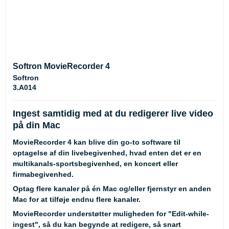
Softron MovieRecorder 4
Softron
3.A014
Ingest samtidig med at du redigerer live video
på din Mac
MovieRecorder 4 kan blive din go-to software til
optagelse af din livebegivenhed, hvad enten det er en
multikanals-sportsbegivenhed, en koncert eller
firmabegivenhed.
Optag flere kanaler på én Mac og/eller fjernstyr en anden
Mac for at tilføje endnu flere kanaler.
MovieRecorder understøtter muligheden for "Edit-while-
ingest", så du kan begynde at redigere, så snart