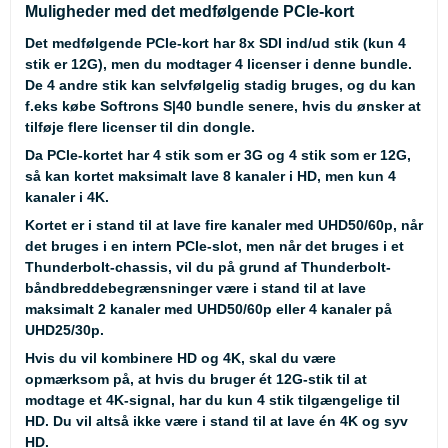
Muligheder med det medfølgende PCIe-kort
Det medfølgende PCIe-kort har 8x SDI ind/ud stik (kun 4
stik er 12G), men du modtager 4 licenser i denne bundle.
De 4 andre stik kan selvfølgelig stadig bruges, og du kan
f.eks købe Softrons S|40 bundle senere, hvis du ønsker at
tilføje flere licenser til din dongle.
Da PCIe-kortet har 4 stik som er 3G og 4 stik som er 12G,
så kan kortet maksimalt lave 8 kanaler i HD, men kun 4
kanaler i 4K.
Kortet er i stand til at lave fire kanaler med UHD50/60p, når
det bruges i en intern PCIe-slot, men når det bruges i et
Thunderbolt-chassis, vil du på grund af Thunderbolt-
båndbreddebegrænsninger være i stand til at lave
maksimalt 2 kanaler med UHD50/60p eller 4 kanaler på
UHD25/30p.
Hvis du vil kombinere HD og 4K, skal du være
opmærksom på, at hvis du bruger ét 12G-stik til at
modtage et 4K-signal, har du kun 4 stik tilgængelige til
HD. Du vil altså ikke være i stand til at lave én 4K og syv
HD.