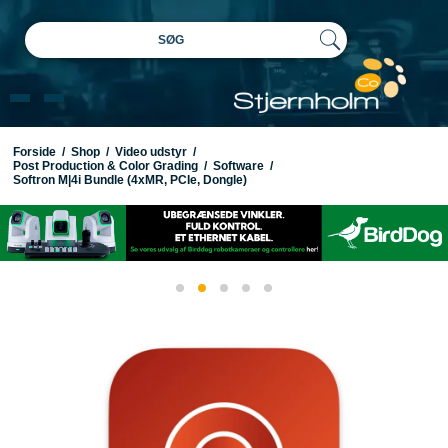
SØG
Forside
/
Shop
/
Video udstyr
/
Post Production & Color Grading
/
Software
/
Softron M|4i Bundle (4xMR, PCIe, Dongle)