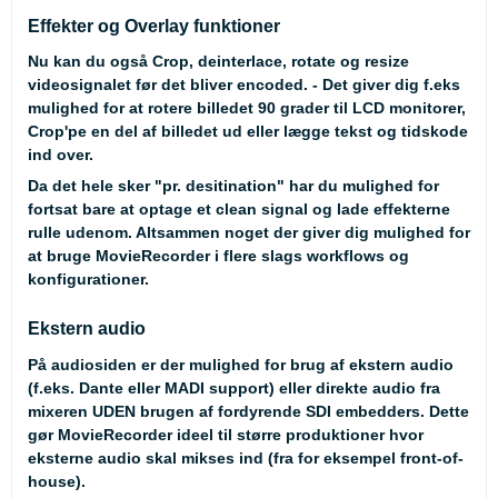
Effekter og Overlay funktioner
Nu kan du også Crop, deinterlace, rotate og resize
videosignalet før det bliver encoded. - Det giver dig f.eks
mulighed for at rotere billedet 90 grader til LCD monitorer,
Crop'pe en del af billedet ud eller lægge tekst og tidskode
ind over.
Da det hele sker "pr. desitination" har du mulighed for
fortsat bare at optage et clean signal og lade effekterne
rulle udenom. Altsammen noget der giver dig mulighed for
at bruge MovieRecorder i flere slags workflows og
konfigurationer.
Ekstern audio
På audiosiden er der mulighed for brug af ekstern audio
(f.eks. Dante eller MADI support) eller direkte audio fra
mixeren UDEN brugen af fordyrende SDI embedders. Dette
gør MovieRecorder ideel til større produktioner hvor
eksterne audio skal mikses ind (fra for eksempel front-of-
house).