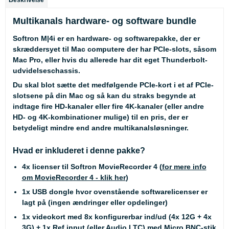
Beskrivelse
Multikanals hardware- og software bundle
Softron M|4i er en hardware- og softwarepakke, der er
skræddersyet til Mac computere der har PCIe-slots, såsom
Mac Pro, eller hvis du allerede har dit eget Thunderbolt-
udvidelseschassis.
Du skal blot sætte det medfølgende PCIe-kort i et af PCIe-
slotsene på din Mac og så kan du straks begynde at
indtage fire HD-kanaler eller fire 4K-kanaler (eller andre
HD- og 4K-kombinationer mulige) til en pris, der er
betydeligt mindre end andre multikanalsløsninger.
Hvad er inkluderet i denne pakke?
4x licenser til Softron MovieRecorder 4 (
for mere info
om MovieRecorder 4 - klik her
)
1x USB dongle hvor ovenstående softwarelicenser er
lagt på (ingen ændringer eller opdelinger)
1x videokort med 8x konfigurerbar ind/ud (4x 12G + 4x
3G) + 1x Ref input (eller Audio LTC) med Micro BNC-stik