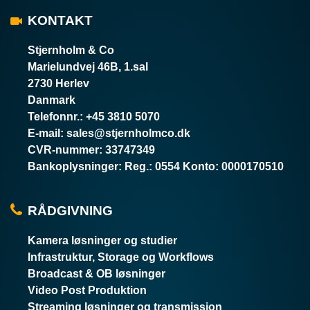
KONTAKT
Stjernholm & Co
Marielundvej 46B, 1.sal
2730 Herlev
Danmark
Telefonnr.
:
+45 3810 5070
E-mail
:
sales@stjernholmco.dk
CVR-nummer
:
33747349
Bankoplysninger
:
Reg.: 0554 Konto: 0000170510
RÅDGIVNING
Kamera løsninger og studier
Infrastruktur, Storage og Workflows
Broadcast & OB løsninger
Video Post Produktion
Streaming løsninger og transmission