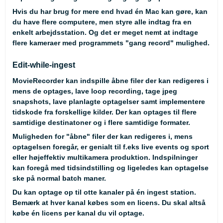
Hvis du har brug for mere end hvad én Mac kan gøre, kan
du have flere computere, men styre alle indtag fra en
enkelt arbejdsstation. Og det er meget nemt at indtage
flere kameraer med programmets "gang record" mulighed.
Edit-while-ingest
MovieRecorder kan indspille åbne filer der kan redigeres i
mens de optages, lave loop recording, tage jpeg
snapshots, lave planlagte optagelser samt implementere
tidskode fra forskellige kilder. Der kan optages til flere
samtidige destinatoner og i flere samtidige formater.
Muligheden for "åbne" filer der kan redigeres i, mens
optagelsen foregår, er genialt til f.eks live events og sport
eller højeffektiv multikamera produktion. Indspilninger
kan foregå med tidsindstilling og ligeledes kan optagelse
ske på normal batch maner.
Du kan optage op til otte kanaler på én ingest station.
Bemærk
at hver kanal købes som en licens. Du skal altså
købe én licens per kanal du vil optage.