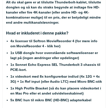
Alt du skal gøre er at tilslutte Thunderbolt-kablet, tilslutte
donglen og så kan du straks begynde at indtage fire HD-
kanaler eller fire 4K-kanaler (eller andre HD- og 4K-
kombinationer mulige) til en pris, der er betydeligt mindre
end andre multikanalsløsninger.
Hvad er inkluderet i denne pakke?
4x licenser til Softron MovieRecorder 4 (
for mere info
om MovieRecorder 4 - klik her
)
1x USB dongle hvor ovenstående softwarelicenser er
lagt på (ingen ændringer eller opdelinger)
1x Sonnet Echo Express SEL Thunderbolt 3 chassis til
PCIE-kort.
1x videokort med 8x konfigurerbar ind/ud (4x 12G + 4x
3G) + 1x Ref input (eller Audio LTC) med Micro BNC-stik
1x High Profile Bracket (så du kan placere videokortet i
en Mac Pro eller et andet udvidelseskabinet)
5x BNC hun til mikro BNC (HD-BNC) adapterkabel