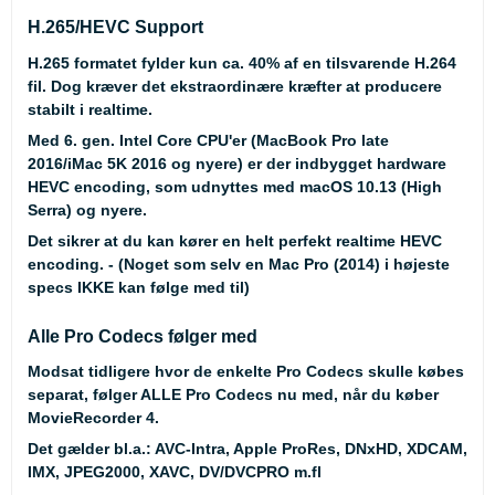
H.265/HEVC Support
H.265 formatet fylder kun ca. 40% af en tilsvarende H.264
fil. Dog kræver det ekstraordinære kræfter at producere
stabilt i realtime.
Med 6. gen. Intel Core CPU'er (MacBook Pro late
2016/iMac 5K 2016 og nyere) er der indbygget hardware
HEVC encoding, som udnyttes med macOS 10.13 (High
Serra) og nyere.
Det sikrer at du kan kører en helt perfekt realtime HEVC
encoding. - (Noget som selv en Mac Pro (2014) i højeste
specs IKKE kan følge med til)
Alle Pro Codecs følger med
Modsat tidligere hvor de enkelte Pro Codecs skulle købes
separat, følger ALLE Pro Codecs nu med, når du køber
MovieRecorder 4.
Det gælder bl.a.: AVC-Intra, Apple ProRes, DNxHD, XDCAM,
IMX, JPEG2000, XAVC, DV/DVCPRO m.fl