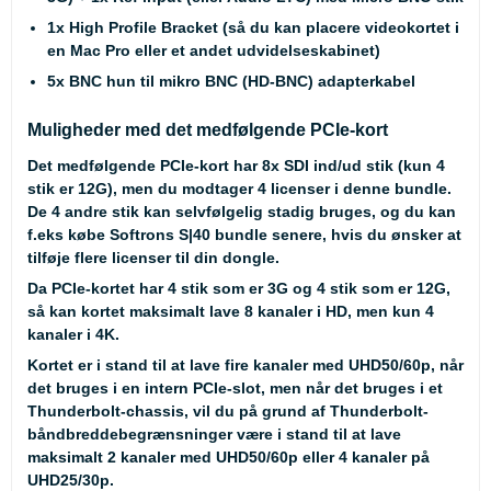
1x High Profile Bracket (så du kan placere videokortet i
en Mac Pro eller et andet udvidelseskabinet)
5x BNC hun til mikro BNC (HD-BNC) adapterkabel
Muligheder med det medfølgende PCIe-kort
Det medfølgende PCIe-kort har 8x SDI ind/ud stik (kun 4
stik er 12G), men du modtager 4 licenser i denne bundle.
De 4 andre stik kan selvfølgelig stadig bruges, og du kan
f.eks købe Softrons S|40 bundle senere, hvis du ønsker at
tilføje flere licenser til din dongle.
Da PCIe-kortet har 4 stik som er 3G og 4 stik som er 12G,
så kan kortet maksimalt lave 8 kanaler i HD, men kun 4
kanaler i 4K.
Kortet er i stand til at lave fire kanaler med UHD50/60p, når
det bruges i en intern PCIe-slot, men når det bruges i et
Thunderbolt-chassis, vil du på grund af Thunderbolt-
båndbreddebegrænsninger være i stand til at lave
maksimalt 2 kanaler med UHD50/60p eller 4 kanaler på
UHD25/30p.