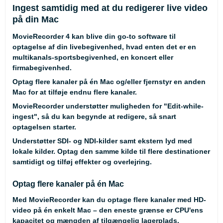
Ingest samtidig med at du redigerer live video
på din Mac
MovieRecorder 4 kan blive din go-to software til
optagelse af din livebegivenhed, hvad enten det er en
multikanals-sportsbegivenhed, en koncert eller
firmabegivenhed.
Optag flere kanaler på én Mac og/eller fjernstyr en anden
Mac for at tilføje endnu flere kanaler.
MovieRecorder understøtter muligheden for "Edit-while-
ingest", så du kan begynde at redigere, så snart
optagelsen starter.
Understøtter SDI- og NDI-kilder samt ekstern lyd med
lokale kilder. Optag den samme kilde til flere destinationer
samtidigt og tilføj effekter og overlejring.
Optag flere kanaler på én Mac
Med MovieRecorder kan du optage flere kanaler med HD-
video på én enkelt Mac – den eneste grænse er CPU'ens
kapacitet og mængden af tilgængelig lagerplads.