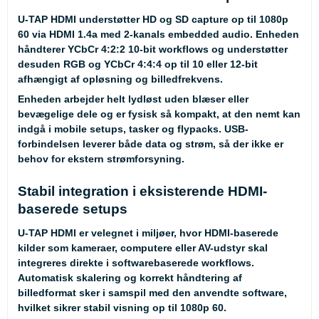
U-TAP HDMI understøtter HD og SD capture op til 1080p
60 via HDMI 1.4a med 2-kanals embedded audio. Enheden
håndterer YCbCr 4:2:2 10-bit workflows og understøtter
desuden RGB og YCbCr 4:4:4 op til 10 eller 12-bit
afhængigt af opløsning og billedfrekvens.
Enheden arbejder helt lydløst uden blæser eller
bevægelige dele og er fysisk så kompakt, at den nemt kan
indgå i mobile setups, tasker og flypacks. USB-
forbindelsen leverer både data og strøm, så der ikke er
behov for ekstern strømforsyning.
Stabil integration i eksisterende HDMI-
baserede setups
U-TAP HDMI er velegnet i miljøer, hvor HDMI-baserede
kilder som kameraer, computere eller AV-udstyr skal
integreres direkte i softwarebaserede workflows.
Automatisk skalering og korrekt håndtering af
billedformat sker i samspil med den anvendte software,
hvilket sikrer stabil visning op til 1080p 60.