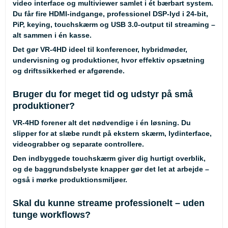
video interface og multiviewer samlet i ét bærbart system.
Du får fire HDMI-indgange, professionel DSP-lyd i 24-bit,
PiP, keying, touchskærm og USB 3.0-output til streaming –
alt sammen i én kasse.
Det gør VR-4HD ideel til konferencer, hybridmøder,
undervisning og produktioner, hvor effektiv opsætning
og driftssikkerhed er afgørende.
Bruger du for meget tid og udstyr på små
produktioner?
VR-4HD forener alt det nødvendige i én løsning. Du
slipper for at slæbe rundt på ekstern skærm, lydinterface,
videograbber og separate controllere.
Den indbyggede touchskærm giver dig hurtigt overblik,
og de baggrundsbelyste knapper gør det let at arbejde –
også i mørke produktionsmiljøer.
Skal du kunne streame professionelt – uden
tunge workflows?