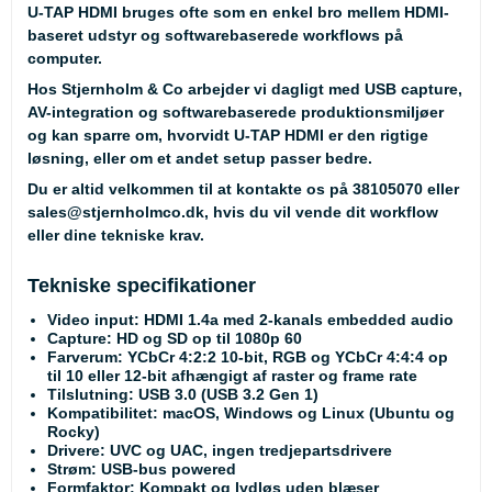
U-TAP HDMI bruges ofte som en enkel bro mellem HDMI-
baseret udstyr og softwarebaserede workflows på
computer.
Hos Stjernholm & Co arbejder vi dagligt med USB capture,
AV-integration og softwarebaserede produktionsmiljøer
og kan sparre om, hvorvidt U-TAP HDMI er den rigtige
løsning, eller om et andet setup passer bedre.
Du er altid velkommen til at kontakte os på
38105070
eller
sales@stjernholmco.dk
, hvis du vil vende dit workflow
eller dine tekniske krav.
Tekniske specifikationer
Video input
: HDMI 1.4a med 2-kanals embedded audio
Capture
: HD og SD op til 1080p 60
Farverum
: YCbCr 4:2:2 10-bit, RGB og YCbCr 4:4:4 op
til 10 eller 12-bit afhængigt af raster og frame rate
Tilslutning
: USB 3.0 (USB 3.2 Gen 1)
Kompatibilitet
: macOS, Windows og Linux (Ubuntu og
Rocky)
Drivere
: UVC og UAC, ingen tredjepartsdrivere
Strøm
: USB-bus powered
Formfaktor
: Kompakt og lydløs uden blæser