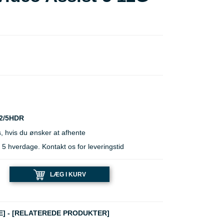
2/5HDR
, hvis du ønsker at afhente
 hverdage. Kontakt os for leveringstid
LÆG I KURV
E]
-
[RELATEREDE PRODUKTER]