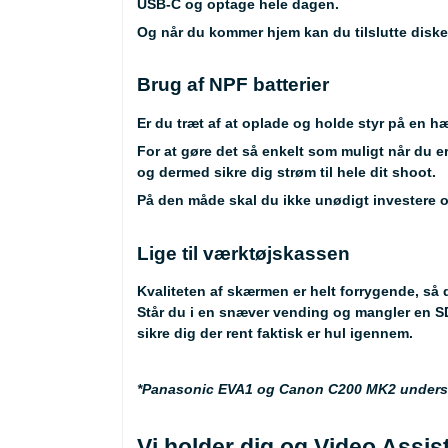
USB-C og optage hele dagen.
Og når du kommer hjem kan du tilslutte diske
Brug af NPF batterier
Er du træt af at oplade og holde styr på en hæ
For at gøre det så enkelt som muligt når du 
og dermed sikre dig strøm til hele dit shoot.
På den måde skal du ikke unødigt investere og 
Lige til værktøjskassen
Kvaliteten af skærmen er helt forrygende, så
Står du i en snæver vending og mangler en SDI
sikre dig der rent faktisk er hul igennem.
*Panasonic EVA1 og Canon C200 MK2 understø
Vi holder dig og Video Assi