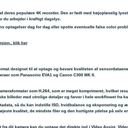
af deres populære 4K recorder. Den er født med højopløselig ly
r du arbejder i kraftigt dagslys.
s optagelser dag for dag eller spotte eventuelle false color prob
ion.. klik her
mat designet til at optage og bevare kvaliteten af ​​sensordataene
eraer som Panasonic EVA1 og Canon C300 MK II.
meraformater som H.264, som er meget komprimeret, hvilket result
ske billeder med utrolige detaljer og farver i hele workflowet fra k
adata, så du kan indstille ISO, hvidbalance og eksponering og 
jeste kvalitet, de mindste filer og den hurtigste ydelse på selv
t fra dit kamera kan du optage det direkte ind i VIdeo Assist. VI