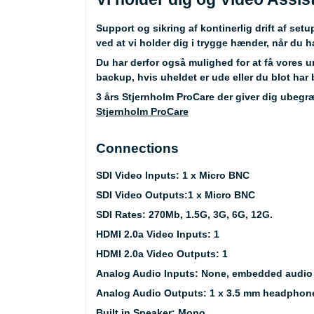
Support og sikring af kontinerlig drift af setu
ved at vi holder dig i trygge hænder, når du h
Du har derfor også mulighed for at få vores u
backup, hvis uheldet er ude eller du blot har 
3 års Stjernholm ProCare der giver dig ubegræ
Stjernholm ProCare
Connections
SDI Video Inputs:
1 x Micro BNC
SDI Video Outputs:1
x Micro BNC
SDI Rates:
270Mb, 1.5G, 3G, 6G, 12G.
HDMI 2.0a Video Inputs:
1
HDMI 2.0a Video Outputs:
1
Analog Audio Inputs:
None, embedded audio 
Analog Audio Outputs:
1 x 3.5 mm headphone
Built in Speaker:
Mono