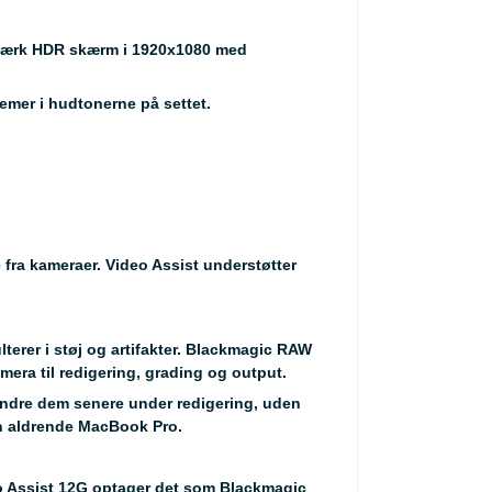
sstærk HDR skærm i 1920x1080 med
lemer i hudtonerne på settet.
 fra kameraer. Video Assist understøtter
erer i støj og artifakter. Blackmagic RAW
amera til redigering, grading og output.
ændre dem senere under redigering, uden
 en aldrende MacBook Pro.
deo Assist 12G optager det som
Blackmagic