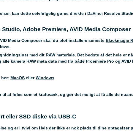
lser, kan dette selvfølgelig gøres direkte i DaVinci Resolve Studi
e Studio, Adobe Premiere, AVID Media Composer
AVID Media Composer skal du blot installere seneste
Blackmagic 
lows.
g gnidningsløst med dit RAW materiale. Det bedste af det hele er nå
t og alle kamera RAW meta data med fra både Proemiere Pro og AVI
 her:
MacOS
eller
Windows
til at føles som et kraftværk, og gør det muligt at få alle de nuan
ort eller SSD diske via USB-C
e og er i tvivl om Hvis der ikke er nok plads til dine optagelser 