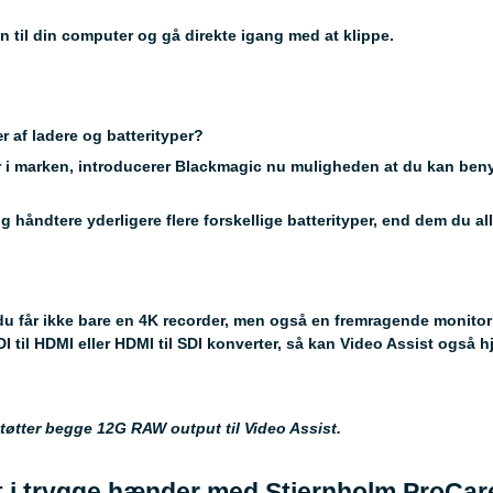
n til din computer og gå direkte igang med at klippe.
r af ladere og batterityper?
er i marken, introducerer Blackmagic nu muligheden at du kan ben
håndtere yderligere flere forskellige batterityper, end dem du alle
 du får ikke bare en 4K recorder, men også en fremragende monitor
 til HDMI eller HDMI til SDI konverter, så kan Video Assist også 
tter begge 12G RAW output til Video Assist.
st i trygge hænder med Stjernholm ProCar