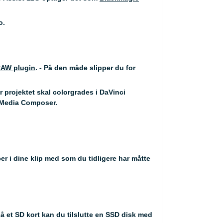
o.
RAW plugin
. - På den måde slipper du for
r projektet skal colorgrades i DaVinci
D Media Composer.
cer i dine klip med som du tidligere har måtte
på et SD kort kan du tilslutte en SSD disk med