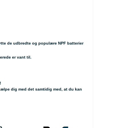
ytte de udbredte og populære NPF batterier
rede er vant til.
!
hjælpe dig med det samtidig med, at du kan
e