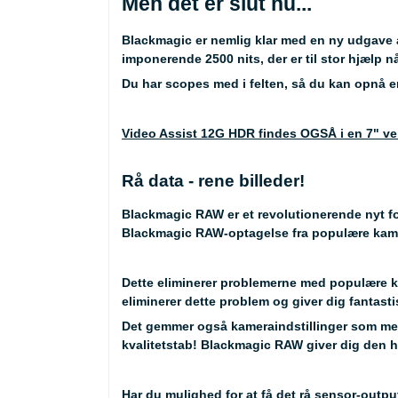
Men det er slut nu...
Blackmagic er nemlig klar med en ny udgave 
imponerende 2500 nits, der er til stor hjælp nå
Du har scopes med i felten, så du kan opnå en
Video Assist 12G HDR findes OGSÅ i en 7" vers
Rå data - rene billeder!
Blackmagic RAW er et revolutionerende nyt for
Blackmagic RAW-optagelse fra populære kam
Dette eliminerer problemerne med populære ka
eliminerer dette problem og giver dig fantasti
Det gemmer også kameraindstillinger som met
kvalitetstab! Blackmagic RAW giver dig den hø
Har du mulighed for at få det rå sensor-outpu