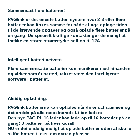
Sammensæt flere batterier:
PAGlink er det eneste batteri system hvor 2-3 eller flere
batterier kan linkes samme for både at øge optage tiden
til de krævende opgaver og også oplade flere batterier på
en gang. De specielt kraftige kontakter gør de muligt at
trække en større strømstyrke helt op til 12A.
Intelligent batteri netværk:
Flere sammensatte batterier kommunikerer med hinanden
og virker som ét batteri, takket være den intelligente
software i batteriet.
Alsidig opladning:
PAGlink batterierne kan oplades når de er sat sammen og
det endda på alle respekterede Li-ion ladere
Den nye PAG PL 16 lader kan lade op til 16 batterier på en
gang: 8 batterier på hver kanal!
NU er det endelig muligt at oplade batterier uden at skulle
skifte batteri f. eks. om natten på rejse.