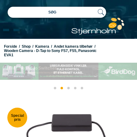
SØG
Forside
/
Shop
/
Kamera
/
Andet kamera tilbehør
/
Wooden Camera - D-Tap to Sony FS7, FS5, Panasonic
EVA1
Special
pris