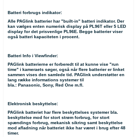
Batteri forbrugs indikator:
Alle PAGlink batterier har "built-in" batteri indikator. Der
kan vælges enten numerisk display på PL96T eller 5 LED
display for det prisvenlige PL96E. Begge batterier viser
også batteri kapaciteten i procent.
Batteri Info i Viewfinder:
PAGlink batterierne er forberedt til at kunne vise "run
time" i kameraets søger, også når flere batterier er linket
sammen vises den samlede tid. PAGlink understøtter en
lang række informations systemer til
bla.: Panasonic, Sony, Red One m.fl.
Elektronisk beskyttelse:
PAGlink batteriet har flere beskyttelses systemer bla.
beskyttelse mod for stort strøm forbrug, for stort
spændings forbrug, mekanisk sikring samt beskyttelse
mod afladning når batteriet ikke har været i brug efter 48
timer.