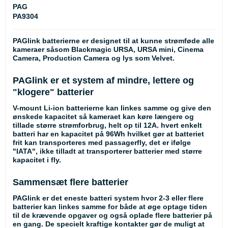
PAG
PA9304
PAGlink batterierne er designet til at kunne strømføde alle
kameraer såsom Blackmagic URSA, URSA mini, Cinema
Camera, Production Camera og lys som Velvet.
PAGlink er et system af mindre, lettere og
"klogere" batterier
V-mount Li-ion batterierne kan linkes samme og give den
ønskede kapacitet så kameraet kan køre længere og
tillade større strømforbrug, helt op til 12A. hvert enkelt
batteri har en kapacitet på 96Wh hvilket gør at batteriet
frit kan transporteres med passagerfly, det er ifølge
"IATA", ikke tilladt at transporterer batterier med større
kapacitet i fly.
Sammensæt flere batterier
PAGlink er det eneste batteri system hvor 2-3 eller flere
batterier kan linkes samme for både at øge optage tiden
til de krævende opgaver og også oplade flere batterier på
en gang. De specielt kraftige kontakter gør de muligt at