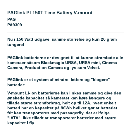
PAGlink PL150T Time Battery V-mount
PAG
PA9309
Nu i 150 Watt udgave, samme størrelse og kun 20 gram
tungere!
PAGlink batterierne er designet til at kunne strømføde alle
kameraer såsom Blackmagic URSA, URSA mini, Cinema
Camera, Production Camera og lys som Velvet.
PAGlink er et system af mindre, lettere og "klogere"
batterier:
V-mount Li-ion batterierne kan linkes samme og give den
ønskede kapacitet så kameraet kan køre længere og
tillade større strømforbrug, helt op til 12A. hvert enkelt
batteri har en kapacitet på 96Wh hvilket gør at batteriet
frit kan transporteres med passagerfly, det er ifølge
"IATA", ikke tilladt at transporterer batterier med større
kapacitet i fly.