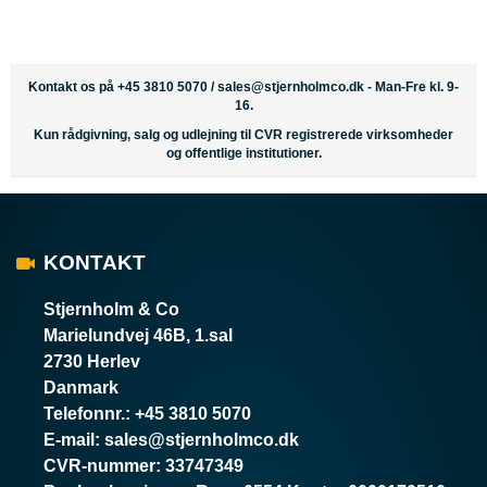
Kontakt os på +45 3810 5070 /
sales@stjernholmco.dk
- Man-Fre kl. 9-
16.
Kun rådgivning, salg og udlejning til CVR registrerede virksomheder
og offentlige institutioner.
KONTAKT
Stjernholm & Co
Marielundvej 46B, 1.sal
2730 Herlev
Danmark
Telefonnr.
:
+45 3810 5070
E-mail
:
sales@stjernholmco.dk
CVR-nummer
:
33747349