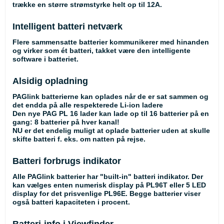
trække en større strømstyrke helt op til 12A.
Intelligent batteri netværk
Flere sammensatte batterier kommunikerer med hinanden
og virker som ét batteri, takket være den intelligente
software i batteriet.
Alsidig opladning
PAGlink batterierne kan oplades når de er sat sammen og
det endda på alle respekterede Li-ion ladere
Den nye PAG PL 16 lader kan lade op til 16 batterier på en
gang: 8 batterier på hver kanal!
NU er det endelig muligt at oplade batterier uden at skulle
skifte batteri f. eks. om natten på rejse.
Batteri forbrugs indikator
Alle PAGlink batterier har "built-in" batteri indikator. Der
kan vælges enten numerisk display på PL96T eller 5 LED
display for det prisvenlige PL96E. Begge batterier viser
også batteri kapaciteten i procent.
Batteri-info i Viewfinder