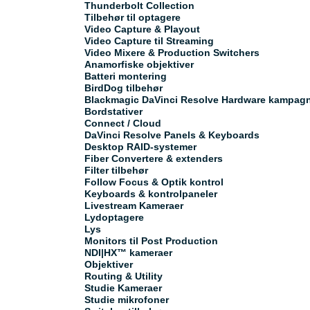
Thunderbolt Collection
Tilbehør til optagere
Video Capture & Playout
Video Capture til Streaming
Video Mixere & Production Switchers
Anamorfiske objektiver
Batteri montering
BirdDog tilbehør
Blackmagic DaVinci Resolve Hardware kampag
Bordstativer
Connect / Cloud
DaVinci Resolve Panels & Keyboards
Desktop RAID-systemer
Fiber Convertere & extenders
Filter tilbehør
Follow Focus & Optik kontrol
Keyboards & kontrolpaneler
Livestream Kameraer
Lydoptagere
Lys
Monitors til Post Production
NDI|HX™ kameraer
Objektiver
Routing & Utility
Studie Kameraer
Studie mikrofoner