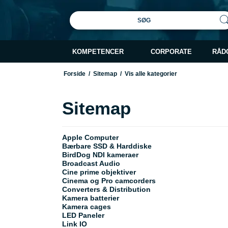
SØG
KOMPETENCER
CORPORATE
RÅD
Forside
/
Sitemap
/
Vis alle kategorier
Sitemap
Apple Computer
Bærbare SSD & Harddiske
BirdDog NDI kameraer
Broadcast Audio
Cine prime objektiver
Cinema og Pro camcorders
Converters & Distribution
Kamera batterier
Kamera cages
LED Paneler
Link IO