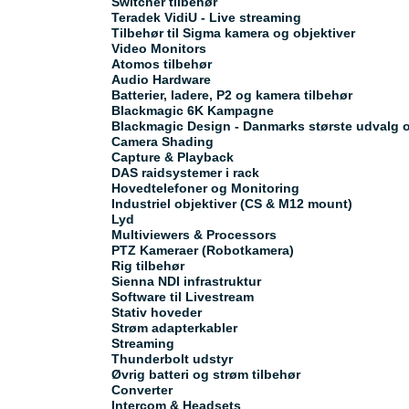
Switcher tilbehør
Teradek VidiU - Live streaming
Tilbehør til Sigma kamera og objektiver
Video Monitors
Atomos tilbehør
Audio Hardware
Batterier, ladere, P2 og kamera tilbehør
Blackmagic 6K Kampagne
Blackmagic Design - Danmarks største udvalg o
Camera Shading
Capture & Playback
DAS raidsystemer i rack
Hovedtelefoner og Monitoring
Industriel objektiver (CS & M12 mount)
Lyd
Multiviewers & Processors
PTZ Kameraer (Robotkamera)
Rig tilbehør
Sienna NDI infrastruktur
Software til Livestream
Stativ hoveder
Strøm adapterkabler
Streaming
Thunderbolt udstyr
Øvrig batteri og strøm tilbehør
Converter
Intercom & Headsets