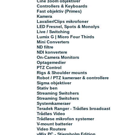
Cine zoom objektiver
Controllers & Keyboards
Fast objektiv (Primes)
Kamera
Lavalier/Clips mikrofoner
LED Fresnel, Spots & Monolys
Live / Switching
Lumix G | Micro Four Thirds
Mini Converters
ND filtre
NDI konvertere
On-Camera Monitors
Optagemedier
PTZ Control
Rigs & Shoulder mounts
Robot / PTZ kameraer & controllere
Sigma objektiver
Stativ ben
Streaming Switchers
Streaming Switchers
Systemkameraer
Teradek Ranger - Trådløs broadcast
Trådløs Video
Trådløse mikrofon systemer
V-mount batterier
Video Routere
vMix PC - Stjernholm Edition