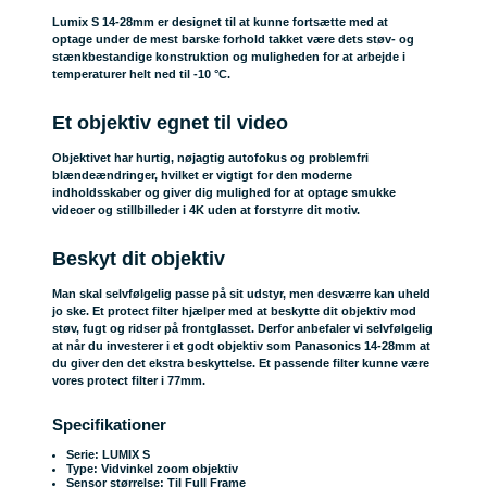
Lumix S 14-28mm er designet til at kunne fortsætte med at
optage under de mest barske forhold takket være dets støv- og
stænkbestandige konstruktion og muligheden for at arbejde i
temperaturer helt ned til -10 °C.
Et objektiv egnet til video
Objektivet har hurtig, nøjagtig autofokus og problemfri
blændeændringer, hvilket er vigtigt for den moderne
indholdsskaber og giver dig mulighed for at optage smukke
videoer og stillbilleder i 4K uden at forstyrre dit motiv.
Beskyt dit objektiv
Man skal selvfølgelig passe på sit udstyr, men desværre kan uheld
jo ske. Et protect filter hjælper med at beskytte dit objektiv mod
støv, fugt og ridser på frontglasset. Derfor anbefaler vi selvfølgelig
at når du investerer i et godt objektiv som Panasonics 14-28mm at
du giver den det ekstra beskyttelse. Et passende filter kunne være
vores
protect filter
i 77mm.
Specifikationer
Serie: LUMIX S
Type: Vidvinkel zoom objektiv
Sensor størrelse: Til Full Frame