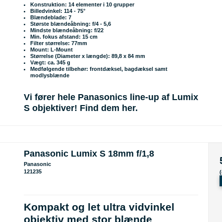
Konstruktion: 14 elementer i 10 grupper
Billedvinkel: 114 - 75°
Blændeblade: 7
Største blændeåbning: f/4 - 5,6
Mindste blændeåbning: f/22
Min. fokus afstand: 15 cm
Filter størrelse: 77mm
Mount: L-Mount
Størrelse (Diameter x længde): 89,8 x 84 mm
Vægt: ca. 345 g
Medfølgende tilbehør: frontdæksel, bagdæksel samt
modlysblænde
Vi fører hele Panasonics line-up af Lumix
S objektiver! Find dem her.
Panasonic Lumix S 18mm f/1,8
Panasonic
121235
Kompakt og let ultra vidvinkel
objektiv med stor blænde