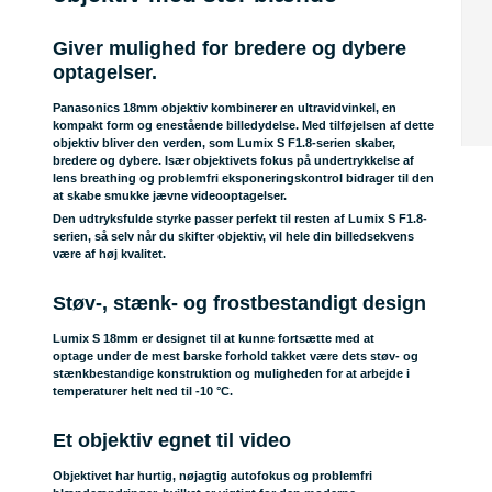
Giver mulighed for bredere og dybere
optagelser.
Panasonics 18mm objektiv kombinerer en ultravidvinkel, en
kompakt form og enestående billedydelse. Med tilføjelsen af dette
objektiv bliver den verden, som Lumix S F1.8-serien skaber,
bredere og dybere. Især objektivets fokus på undertrykkelse af
lens breathing og problemfri eksponeringskontrol bidrager til den
at skabe smukke jævne videooptagelser.
Den udtryksfulde styrke passer perfekt til resten af Lumix S F1.8-
serien, så selv når du skifter objektiv, vil hele din billedsekvens
være af høj kvalitet.
Støv-, stænk- og frostbestandigt design
Lumix S 18mm er designet til at kunne fortsætte med at
optage under de mest barske forhold takket være dets støv- og
stænkbestandige konstruktion og muligheden for at arbejde i
temperaturer helt ned til -10 °C.
Et objektiv egnet til video
Objektivet har hurtig, nøjagtig autofokus og problemfri