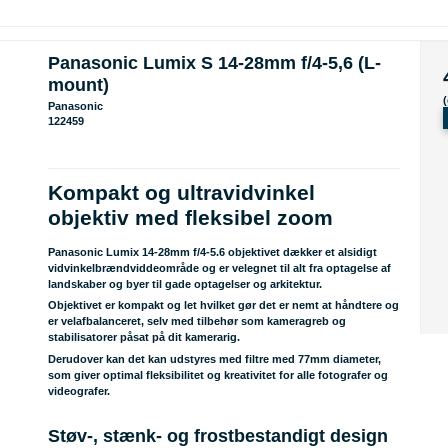
Panasonic Lumix S 14-28mm f/4-5,6 (L-
mount)
Panasonic
122459
Kompakt og ultravidvinkel
objektiv med fleksibel zoom
Panasonic Lumix 14-28mm f/4-5.6 objektivet dækker et alsidigt
vidvinkelbrændviddeområde og er velegnet til alt fra optagelse af
landskaber og byer til gade optagelser og arkitektur.
Objektivet er kompakt og let hvilket gør det er nemt at håndtere og
er velafbalanceret, selv med tilbehør som kameragreb og
stabilisatorer påsat på dit kamerarig.
Derudover kan det kan udstyres med filtre med 77mm diameter,
som giver optimal fleksibilitet og kreativitet for alle fotografer og
videografer.
Støv-, stænk- og frostbestandigt design