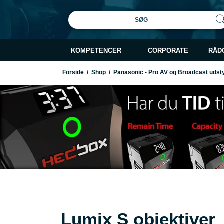
SØG
KOMPETENCER
CORPORATE
RÅD
Forside
/
Shop
/
Panasonic - Pro AV og Broadcast udst
Lumix S objektiver