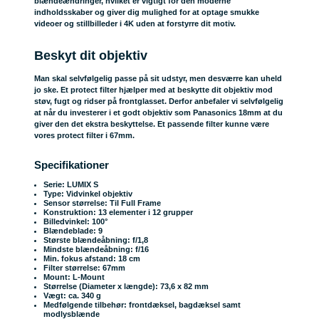
blændeændringer, hvilket er vigtigt for den moderne
indholdsskaber og giver dig mulighed for at optage smukke
videoer og stillbilleder i 4K uden at forstyrre dit motiv.
Beskyt dit objektiv
Man skal selvfølgelig passe på sit udstyr, men desværre kan uheld
jo ske. Et protect filter hjælper med at beskytte dit objektiv mod
støv, fugt og ridser på frontglasset. Derfor anbefaler vi selvfølgelig
at når du investerer i et godt objektiv som Panasonics 18mm at du
giver den det ekstra beskyttelse. Et passende filter kunne være
vores
protect filter
i 67mm.
Specifikationer
Serie: LUMIX S
Type: Vidvinkel objektiv
Sensor størrelse: Til Full Frame
Konstruktion: 13 elementer i 12 grupper
Billedvinkel: 100°
Blændeblade: 9
Største blændeåbning: f/1,8
Mindste blændeåbning: f/16
Min. fokus afstand: 18 cm
Filter størrelse: 67mm
Mount: L-Mount
Størrelse (Diameter x længde): 73,6 x 82 mm
Vægt: ca. 340 g
Medfølgende tilbehør: frontdæksel, bagdæksel samt
modlysblænde