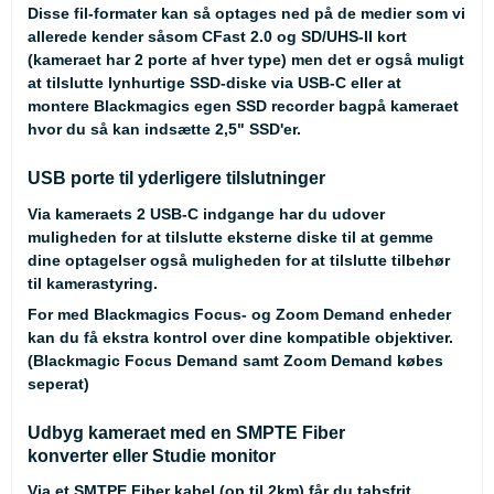
Disse fil-formater kan så optages ned på de medier som vi
allerede kender såsom CFast 2.0 og SD/UHS-II kort
(kameraet har 2 porte af hver type) men det er også muligt
at tilslutte lynhurtige SSD-diske via USB-C eller at
montere Blackmagics egen SSD recorder bagpå kameraet
hvor du så kan indsætte 2,5" SSD'er.
USB porte til yderligere tilslutninger
Via kameraets 2 USB-C indgange har du udover
muligheden for at tilslutte eksterne diske til at gemme
dine optagelser også muligheden for at tilslutte tilbehør
til kamerastyring.
For med Blackmagics Focus- og Zoom Demand enheder
kan du få ekstra kontrol over dine kompatible objektiver.
(Blackmagic Focus Demand samt Zoom Demand købes
seperat)
Udbyg kameraet med en
SMPTE Fiber
konverter
eller
Studie monitor
Via et
SMTPE Fiber kabel
(op til 2km) får du tabsfrit