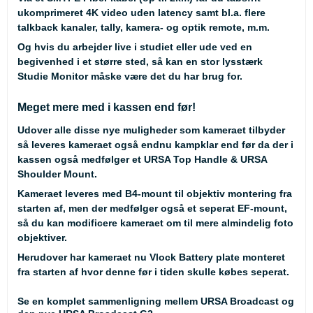
ukomprimeret 4K video uden latency samt bl.a. flere
talkback kanaler, tally, kamera- og optik remote, m.m.
Og hvis du arbejder live i studiet eller ude ved en
begivenhed i et større sted, så kan en stor lysstærk
Studie Monitor
måske være det du har brug for.
Meget mere med i kassen end før!
Udover alle disse nye muligheder som kameraet tilbyder
så leveres kameraet også endnu kampklar end før da der i
kassen også medfølger et URSA Top Handle & URSA
Shoulder Mount.
Kameraet leveres med B4-mount til objektiv montering fra
starten af, men der medfølger også et seperat EF-mount,
så du kan modificere kameraet om til mere almindelig foto
objektiver.
Herudover har kameraet nu Vlock Battery plate monteret
fra starten af hvor denne før i tiden skulle købes seperat.
Se en komplet sammenligning mellem URSA Broadcast og