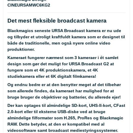
CINEURSAMWC6KG2
Det mest fleksible broadcast kamera
Blackmagics seneste URSA Broadcast kamera er nu ude
og tilbyder et utroligt kraftfuldt kamera som er designet til
både de traditionelle, men også nyere online video
produktioner.
Kameraet fungerer nærmest som 3 kameraer i ét samlet
design som gør det muligt for URSA Broadcast G2 at
fungere som et 4K produktionskamera, et 4K
studiekamera eller et 6K digitalt filmkamera!
Og endnu bedre er at den benytter meget af det tilbehør
som allerede findes, da kameraet har mulighed for at
bruge bruger de objektiver og batterier, du allerede ejer!
Der kan optages til almindelige SD-kort, UHS-II-kort, CFast
2.0-kort eller til eksterne USB-diske ved at bruge
almindelige filformater som H.265, ProRes og Blackmagic
RAW. Dette betyder, at den er kompatibel med al
videosoftware samt broadcast mediestyringssystemer.