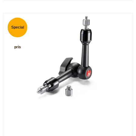
Special
pris