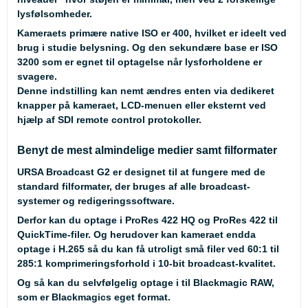
lysfølsomheder.
Kameraets primære native ISO er 400, hvilket er ideelt ved
brug i studie belysning. Og den sekundære base er ISO
3200 som er egnet til optagelse når lysforholdene er
svagere.
Denne indstilling kan nemt ændres enten via dedikeret
knapper på kameraet, LCD-menuen eller eksternt ved
hjælp af SDI remote control protokoller.
Benyt de mest almindelige medier samt filformater
URSA Broadcast G2 er designet til at fungere med de
standard filformater, der bruges af alle broadcast-
systemer og redigeringssoftware.
Derfor kan du optage i ProRes 422 HQ og ProRes 422 til
QuickTime-filer. Og herudover kan kameraet endda
optage i H.265 så du kan få utroligt små filer ved 60:1 til
285:1 komprimeringsforhold i 10-bit broadcast-kvalitet.
Og så kan du selvfølgelig optage i til Blackmagic RAW,
som er Blackmagics eget format.