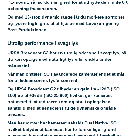
PL-mount, så har du mulighed for at udnytte den fulde 6K
opløsning fra sensoren.
Og med 13-stop dynamic range får du mørkere sorttoner
og lysere highlights til at hjælpe med farvekorrigering i
Post Produktionen.
Utrolig performance i svagt lys
URSA Broadcast G2 har en utrolig ydeevne i svagt lys, så
du kan optage med naturligt lys eller endda under
måneskin!
Når man omtaler ISO i avancerede kameraer er det et mål
for billedsensorens lysfølsomhed.
Og URSA Broadcast G2 tilbyder en gain fra -12dB (ISO
100) op til +36dB (ISO 25.600) hvilket gør kameraet
optimeret til at reducere korn og støj i optagelsen,
samtidig med at sensorens fulde dynamiske område
bevares.
Men herudover har kameraet såkaldt Dual Native ISO,
hvilket betyder at kameraet har to forskellige "grund
niveauer" hvor støjen er minimal, men ved 2 forskellige