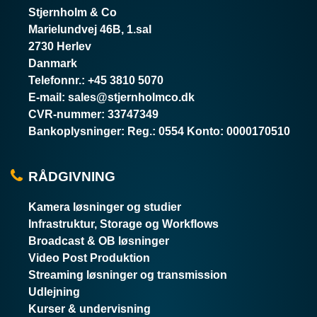
Stjernholm & Co
Marielundvej 46B, 1.sal
2730 Herlev
Danmark
Telefonnr.
:
+45 3810 5070
E-mail
:
sales@stjernholmco.dk
CVR-nummer
:
33747349
Bankoplysninger
:
Reg.: 0554 Konto: 0000170510
RÅDGIVNING
Kamera løsninger og studier
Infrastruktur, Storage og Workflows
Broadcast & OB løsninger
Video Post Produktion
Streaming løsninger og transmission
Udlejning
Kurser & undervisning