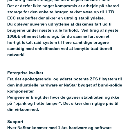
Det er derfor ikke noget kompromis at arbejde på shared
storage for den enkelte bruger, takket være op til 1 TB
ECC ram buffer der sikrer en utrolig stabil ydelse.
Du oplever suveræn udnyttelse af diskenes fart ud til
brugerne under næsten alle forhold. Ved brug af nyeste
10GbE ethernet teknologi, får du samme fart som et
hurtigt lokalt raid system til flere samtidige brugere
samtidig med enkeltheden ved at benytte traditionelt
netværk!
Enterprise kvalitet
Fra det epokegørende og yderst potente ZFS filsystem til
den industrielle hardware er NaStar bygget af bund-solide
komponenter.
Pengene er brugt der hvor de gavner stabiliteten og ikke
på "pjank og flotte lamper". Det sikrer den rigtige pris til
din virksomhed.
Support
Hver NaStar kommer med 1 års hardware og software