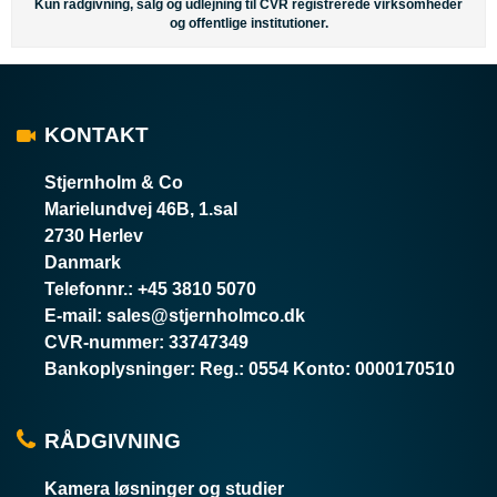
Kun rådgivning, salg og udlejning til CVR registrerede virksomheder
og offentlige institutioner.
KONTAKT
Stjernholm & Co
Marielundvej 46B, 1.sal
2730 Herlev
Danmark
Telefonnr.
:
+45 3810 5070
E-mail
:
sales@stjernholmco.dk
CVR-nummer
:
33747349
Bankoplysninger
:
Reg.: 0554 Konto: 0000170510
RÅDGIVNING
Kamera løsninger og studier