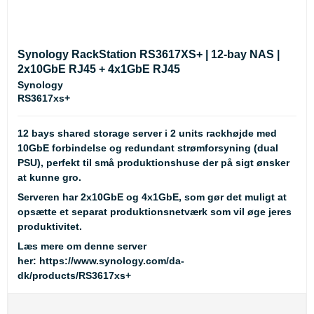
Synology RackStation RS3617XS+ | 12-bay NAS |
2x10GbE RJ45 + 4x1GbE RJ45
Synology
RS3617xs+
12 bays shared storage server i 2 units rackhøjde med
10GbE forbindelse og redundant strømforsyning (dual
PSU), perfekt til små produktionshuse der på sigt ønsker
at kunne gro.
Serveren har 2x10GbE og 4x1GbE, som gør det muligt at
opsætte et separat produktionsnetværk som vil øge jeres
produktivitet.
Læs mere om denne server
her:
https://www.synology.com/da-
dk/products/RS3617xs+