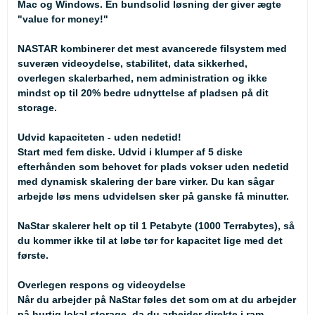
Mac og Windows. En bundsolid løsning der giver ægte
"value for money!"
NASTAR
kombinerer det mest avancerede filsystem med
suveræn videoydelse, stabilitet, data sikkerhed,
overlegen skalerbarhed, nem administration og ikke
mindst op til 20% bedre udnyttelse af pladsen på dit
storage.
Udvid kapaciteten - uden nedetid!
Start med fem diske. Udvid i klumper af 5 diske
efterhånden som behovet for plads vokser uden nedetid
med dynamisk skalering der bare virker. Du kan sågar
arbejde løs mens udvidelsen sker på ganske få minutter.
NaStar skalerer helt op til 1 Petabyte (1000 Terrabytes), så
du kommer ikke til at løbe tør for kapacitet lige med det
første.
Overlegen respons og videoydelse
Når du arbejder på NaStar føles det som om at du arbejder
på hurtig lokal storage, da du arbejder direkte i ram.