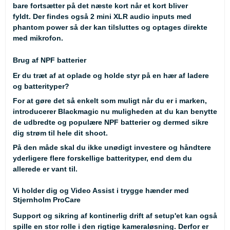
bare fortsætter på det næste kort når et kort bliver
fyldt. Der findes også 2 mini XLR audio inputs med
phantom power så der kan tilsluttes og optages direkte
med mikrofon.
Brug af NPF batterier
Er du træt af at oplade og holde styr på en hær af ladere
og batterityper?
For at gøre det så enkelt som muligt når du er i marken,
introducerer Blackmagic nu muligheden at du kan benytte
de udbredte og populære NPF batterier og dermed sikre
dig strøm til hele dit shoot.
På den måde skal du ikke unødigt investere og håndtere
yderligere flere forskellige batterityper, end dem du
allerede er vant til.
Vi holder dig og Video Assist i trygge hænder med
Stjernholm ProCare
Support og sikring af kontinerlig drift af setup'et kan også
spille en stor rolle i den rigtige kameraløsning. Derfor er