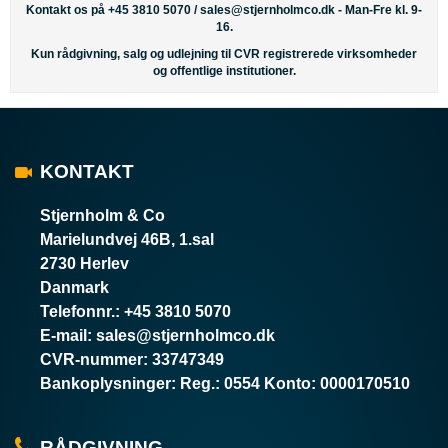
Kontakt os på +45 3810 5070 /
sales@stjernholmco.dk
- Man-Fre kl. 9-
16.
Kun rådgivning, salg og udlejning til CVR registrerede virksomheder
og offentlige institutioner.
KONTAKT
Stjernholm & Co
Marielundvej 46B, 1.sal
2730 Herlev
Danmark
Telefonnr.
:
+45 3810 5070
E-mail
:
sales@stjernholmco.dk
CVR-nummer
:
33747349
Bankoplysninger
:
Reg.: 0554 Konto: 0000170510
RÅDGIVNING