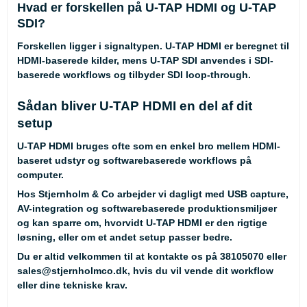
Hvad er forskellen på U-TAP HDMI og U-TAP
SDI?
Forskellen ligger i signaltypen. U-TAP HDMI er beregnet til
HDMI-baserede kilder, mens U-TAP SDI anvendes i SDI-
baserede workflows og tilbyder SDI loop-through.
Sådan bliver U-TAP HDMI en del af dit
setup
U-TAP HDMI bruges ofte som en enkel bro mellem HDMI-
baseret udstyr og softwarebaserede workflows på
computer.
Hos Stjernholm & Co arbejder vi dagligt med USB capture,
AV-integration og softwarebaserede produktionsmiljøer
og kan sparre om, hvorvidt U-TAP HDMI er den rigtige
løsning, eller om et andet setup passer bedre.
Du er altid velkommen til at kontakte os på
38105070
eller
sales@stjernholmco.dk
, hvis du vil vende dit workflow
eller dine tekniske krav.