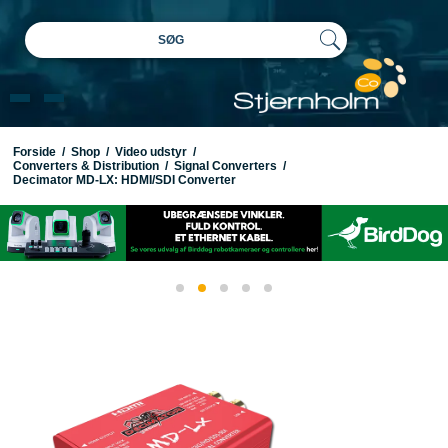
SØG
Forside
/
Shop
/
Video udstyr
/
Converters & Distribution
/
Signal Converters
/
Decimator MD-LX: HDMI/SDI Converter