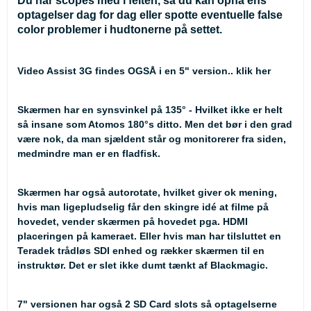
Du har scopes med i felten, så du kan opnå ens
optagelser dag for dag eller spotte eventuelle false
color problemer i hudtonerne på settet.
Video Assist 3G findes OGSÅ i en 5" version.. klik her
Skærmen har en synsvinkel på 135° - Hvilket ikke er helt
så insane som Atomos 180°s ditto. Men det bør i den grad
være nok, da man sjældent står og monitorerer fra siden,
medmindre man er en fladfisk.
Skærmen har også autorotate, hvilket giver ok mening,
hvis man ligepludselig får den skingre idé at filme på
hovedet, vender skærmen på hovedet pga. HDMI
placeringen på kameraet. Eller hvis man har tilsluttet en
Teradek trådløs SDI enhed og rækker skærmen til en
instruktør. Det er slet ikke dumt tænkt af Blackmagic.
7" versionen har også 2 SD Card slots så optagelserne