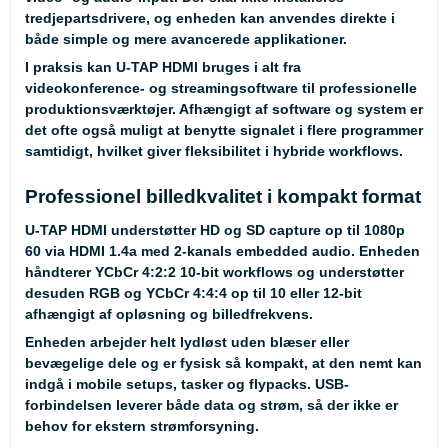
tredjepartsdrivere, og enheden kan anvendes direkte i
både simple og mere avancerede applikationer.
I praksis kan U-TAP HDMI bruges i alt fra
videokonference- og streamingsoftware til professionelle
produktionsværktøjer. Afhængigt af software og system er
det ofte også muligt at benytte signalet i flere programmer
samtidigt, hvilket giver fleksibilitet i hybride workflows.
Professionel billedkvalitet i kompakt format
U-TAP HDMI understøtter HD og SD capture op til 1080p
60 via HDMI 1.4a med 2-kanals embedded audio. Enheden
håndterer YCbCr 4:2:2 10-bit workflows og understøtter
desuden RGB og YCbCr 4:4:4 op til 10 eller 12-bit
afhængigt af opløsning og billedfrekvens.
Enheden arbejder helt lydløst uden blæser eller
bevægelige dele og er fysisk så kompakt, at den nemt kan
indgå i mobile setups, tasker og flypacks. USB-
forbindelsen leverer både data og strøm, så der ikke er
behov for ekstern strømforsyning.