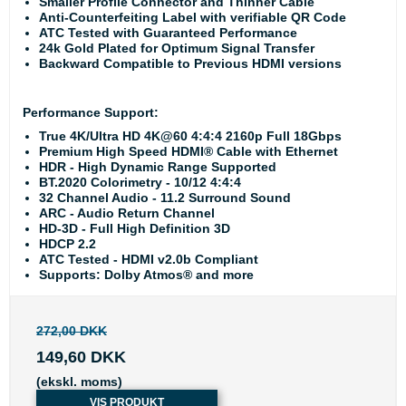
Smaller Profile Connector and Thinner Cable
Anti-Counterfeiting Label with verifiable QR Code
ATC Tested with Guaranteed Performance
24k Gold Plated for Optimum Signal Transfer
Backward Compatible to Previous HDMI versions
Performance Support:
True 4K/Ultra HD 4K@60 4:4:4 2160p Full 18Gbps
Premium High Speed HDMI® Cable with Ethernet
HDR - High Dynamic Range Supported
BT.2020 Colorimetry - 10/12 4:4:4
32 Channel Audio - 11.2 Surround Sound
ARC - Audio Return Channel
HD-3D - Full High Definition 3D
HDCP 2.2
ATC Tested - HDMI v2.0b Compliant
Supports: Dolby Atmos® and more
272,00 DKK
149,60 DKK
(ekskl. moms)
VIS PRODUKT