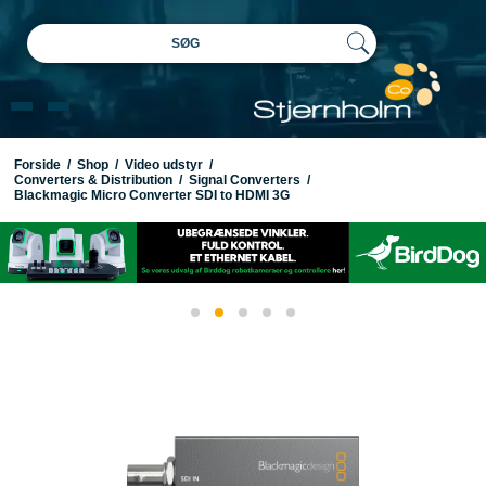
SØG
Forside
/
Shop
/
Video udstyr
/
Converters & Distribution
/
Signal Converters
/
Blackmagic Micro Converter SDI to HDMI 3G