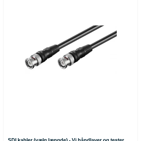
SDI kabler (vælg længde) - Vi håndlaver og tester