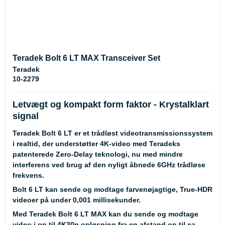
Teradek Bolt 6 LT MAX Transceiver Set
Teradek
10-2279
Letvægt og kompakt form faktor - Krystalklart
signal
Teradek Bolt 6 LT er et trådløst videotransmissionssystem
i realtid, der understøtter 4K-video med Teradeks
patenterede Zero-Delay teknologi, nu med mindre
interferens ved brug af den nyligt åbnede 6GHz trådløse
frekvens.
Bolt 6 LT kan sende og modtage farvenøjagtige, True-HDR
videoer på under 0,001 millisekunder.
Med Teradek Bolt 6 LT MAX kan du sende og modtage
video i op til 4K30p opløsning fra en afstand op til ca.