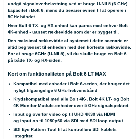
undgå signaloverbelastning ved at bruge U-NII 5 (6 GHz)
kapacitet i Bolt 6, mens du bevarer evnen til at operere i
5GHz båndet.
Hver Bolt 6 TX- og RX-enhed kan parres med enhver Bolt
4K-enhed - uanset rækkevidde som der er bygget til.
Den maksimal rækkevidde af systemet i dette scenarie er
altid begrænset til enheden med den korteste rækkevidde.
For at bruge 6GHz (U-NII 5), vil du skulle bruge en Bolt 6
på både TX- og RX-siden.
Kort om funktionaliteten på Bolt 6 LT MAX
Kompatibel med enheder i Bolt 6-serien, der bruger det
nyligt tilgængelige 6 GHz-frekvensbånd
Krydskompatibel med alle Bolt 4K-, Bolt 4K LT- og Bolt
4K Monitor Module-enheder over 5 GHz signalspektret
Input og overfør video op til UHD 4K30 via HDMI
og input op til 1080p60 via SDI med SDI loop output
SDI Eye Pattern Tool til at kontrollere SDI-kablets
integritet