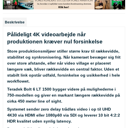
Beskrivelse
Pålideligt 4K videoarbejde når
produktionen kræver nul forsinkelse
Store produktionsmiljøer stiller større krav til rækkevidde,
stabilitet og synkronisering. Når kameraet bevæger sig frit
over store afstande, eller når video village er placeret
længere væk, bliver rækkevidde en central faktor. Uden et
stabilt link opstår udfald, forsinkelse og usikkerhed i hele
workflowet.
Teradek Bolt 6 LT 1500 bygger videre på mulighederne i
750-modellen og giver en markant længere rækkevidde på
cirka 450 meter line of sight.
Systemet sender zero delay trådløs video i op til UHD
4K30 via HDMI eller 1080p60 via SDI og leverer 10 bit 4:2:2
HDR kvalitet uden synlig latency.