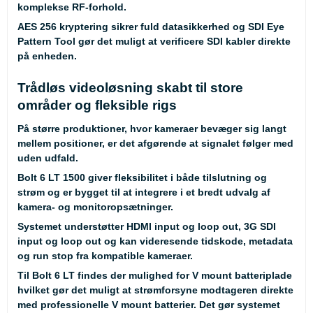
komplekse RF-forhold.
AES 256 kryptering sikrer fuld datasikkerhed og SDI Eye
Pattern Tool gør det muligt at verificere SDI kabler direkte
på enheden.
Trådløs videoløsning skabt til store
områder og fleksible rigs
På større produktioner, hvor kameraer bevæger sig langt
mellem positioner, er det afgørende at signalet følger med
uden udfald.
Bolt 6 LT 1500 giver fleksibilitet i både tilslutning og
strøm og er bygget til at integrere i et bredt udvalg af
kamera- og monitoropsætninger.
Systemet understøtter HDMI input og loop out, 3G SDI
input og loop out og kan videresende tidskode, metadata
og run stop fra kompatible kameraer.
Til Bolt 6 LT findes der mulighed for V mount batteriplade
hvilket gør det muligt at strømforsyne modtageren direkte
med professionelle V mount batterier. Det gør systemet