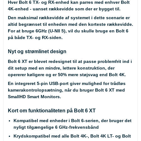
Hver Bolt 6 TX- og RX-enhed kan parres med enhver Bolt
4K-enhed - uanset rækkevidde som der er bygget til.
Den maksimal rækkevidde af systemet i dette scenarie er
altid begrænset til enheden med den korteste rækkevidde.
For at bruge 6GHz (U-NII 5), vil du skulle bruge en Bolt 6
på både TX- og RX-siden.
Nyt og strømlinet design
Bolt 6 XT er blevet redesignet til at passe problemfrit ind i
dit setup med en mindre, lettere konstruktion, der
opererer køligere og er 50% mere støjsvag end Bolt 4K.
En integreret 5-pin USB-port giver mulighed for trådløs
kamerakontrolopsætning, når du bruger Bolt 6 XT med
SmallHD Smart Monitors
.
Kort om funktionaliteten på Bolt 6 XT
Kompatibel med enheder i Bolt 6-serien, der bruger det
nyligt tilgængelige 6 GHz-frekvensbånd
Krydskompatibel med alle Bolt 4K-, Bolt 4K LT- og Bolt