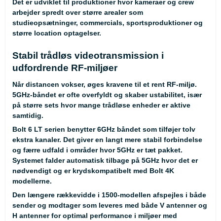
Det er udviklet til produktioner hvor kameraer og crew
arbejder spredt over større arealer som
studieopsætninger, commercials, sportsproduktioner og
større location optagelser.
Stabil trådløs videotransmission i
udfordrende RF-miljøer
Når distancen vokser, øges kravene til et rent RF-miljø.
5GHz-båndet er ofte overfyldt og skaber ustabilitet, især
på større sets hvor mange trådløse enheder er aktive
samtidig.
Bolt 6 LT serien benytter 6GHz båndet som tilføjer tolv
ekstra kanaler. Det giver en langt mere stabil forbindelse
og færre udfald i områder hvor 5GHz er tæt pakket.
Systemet falder automatisk tilbage på 5GHz hvor det er
nødvendigt og er krydskompatibelt med Bolt 4K
modellerne.
Den længere rækkevidde i 1500-modellen afspejles i både
sender og modtager som leveres med både V antenner og
H antenner for optimal performance i miljøer med