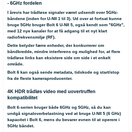
- 6GHz fordelen
I årevis har trådløse signaler været udsendt over 5GHz-
båndene (inden for U-NII 1 til 3). Ud over at fortsat kunne
bruge 5GHz bruger Bolt 6 U-NII 5, også kendt som "6GHz",
med 12 nye kanaler for at få adgang til et nyt klart
radiofrekvensmiljø (RF).
Dette betyder færre enheder, der konkurrerer om
båndbredde, mindre interferens og mulighed for, at flere
trådløse links kan eksistere side om side i et enkelt
område.
Bolt 6 kan også sende metadata, tidskode og start/stop
fra de fleste kameraproducenter.
4K HDR trådløs video med uovertruffen
kompatibilitet
Bolt 6-serien bruger både 6GHz og 5GHz, så du kan
undgå signaloverbelastning ved at bruge U-NII 5 (6 GHz)
kapacitet i Bolt 6, mens du bevarer evnen til at operere i
5GHz båndet.