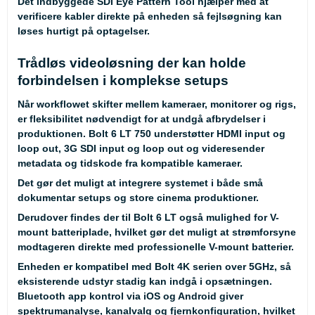
Det indbyggede SDI Eye Pattern Tool hjælper med at
verificere kabler direkte på enheden så fejlsøgning kan
løses hurtigt på optagelser.
Trådløs videoløsning der kan holde
forbindelsen i komplekse setups
Når workflowet skifter mellem kameraer, monitorer og rigs,
er fleksibilitet nødvendigt for at undgå afbrydelser i
produktionen. Bolt 6 LT 750 understøtter HDMI input og
loop out, 3G SDI input og loop out og videresender
metadata og tidskode fra kompatible kameraer.
Det gør det muligt at integrere systemet i både små
dokumentar setups og store cinema produktioner.
Derudover findes der til Bolt 6 LT også mulighed for V-
mount batteriplade, hvilket gør det muligt at strømforsyne
modtageren direkte med professionelle V-mount batterier.
Enheden er kompatibel med Bolt 4K serien over 5GHz, så
eksisterende udstyr stadig kan indgå i opsætningen.
Bluetooth app kontrol via iOS og Android giver
spektrumanalyse, kanalvalg og fjernkonfiguration, hvilket