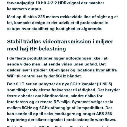
farvenøjagtigt 10 bit 4:2:2 HDR-signal der matcher
kameraets output.
Med op til cirka 225 meters rækkevidde line of sight og et
let, kompakt design er det udviklet til professionelle
setups hvor stabilitet og hastighed er afgørende.
Stabil trådløs videotransmission i miljøer
med høj RF-belastning
I de fleste produktioner ligger udfordringen ikke i at
sende video men i at sende video uden udfald. Det
gælder især i studier, OB-miljøer og locations hvor alt fra
WiFi til controllere fylder 5GHz båndet.
Bolt 6 LT serien udnytter de nye 6GHz kanaler (U NII 5)
som tilføjer tolv ekstra frekvenser til rådighed. Det betyder
færre enheder om båndbredden, mindre risiko for
interferens og et renere RF-miljø. Systemet vælger selv
mellem 5GHz og 6GHz afhængigt af kompatibilitet. Det
kan sende til op til seks modtagere og bruger AES 256
kryptering der sikrer signalet i professionelle workflows.