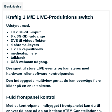
Beskrivelse
Kraftig 1 M/E LIVE-Produktions switch
Udstyret med:
10 x 3G-SDI-input
6 x 3G-SDI-udgange
DVE til videoeffekter
4 chroma-keyers
1 x 16 vejmultiview
medieafspillere
talkback
USB webcam udgang.
Designet til store LIVE events og kan styres med
hardware- eller software-kontrolpaneler.
Den indbyggede multiview gør at du kan overvåge flere
kilder på en enkelt skærm.
Fuld frontpanel kontrol
Med et kontrolpanel indbygget i frontpanelet kan du til
enhver tid bare gå op og betjene ATEM Constellationen.