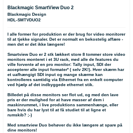
Blackmagic SmartView Duo 2
Blackmagic Design
HDL-SMTVDUO2
I alle former for produktion er der brug for video monitorer
til at tjekke signaler. Det er normalt en bekostelig affære -
men det er det ikke længere!
Smartview Duo er 2 stk lækkert store 8 tommer store video
monitors monteret i et 3U rack, med alle de features du
ville forvente af en pro monitor: Tally input, SDI der
accepterer alle input formater* ( selv 2K!). Hver skærm har
et uafhængigt SDI input og mange skærme kan
kontrolleres samtidig via Ethernet fra en enkelt computer
ved hjælp af det indbyggede ethernet stik.
Billedet på disse monitors ser flot ud, og med den lave
pris er der mulighed for at have masser af dem i
maskinrummet, i live produktions sammenhænge, eller
bare hvis du har lyst til at få studiet til at ligne et
rumskib? ;-)
Med smartview Duo behøver du ikke længere at spare på
dine monitors!