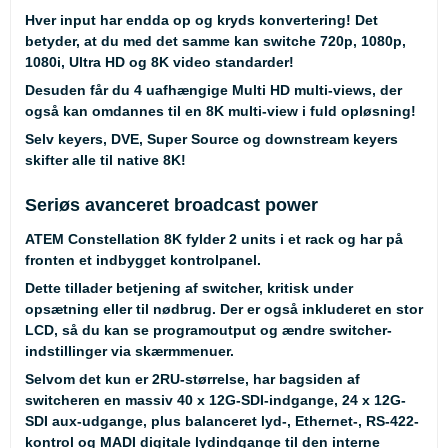
Hver input har endda op og kryds konvertering! Det
betyder, at du med det samme kan switche 720p, 1080p,
1080i, Ultra HD og 8K video standarder!
Desuden får du 4 uafhængige Multi HD multi-views, der
også kan omdannes til en 8K multi-view i fuld opløsning!
Selv keyers, DVE, Super Source og downstream keyers
skifter alle til native 8K!
Seriøs avanceret broadcast power
ATEM Constellation 8K fylder 2 units i et rack og har på
fronten et indbygget kontrolpanel.
Dette tillader betjening af switcher, kritisk under
opsætning eller til nødbrug. Der er også inkluderet en stor
LCD, så du kan se programoutput og ændre switcher-
indstillinger via skærmmenuer.
Selvom det kun er 2RU-størrelse, har bagsiden af ​​
switcheren en massiv 40 x 12G-SDI-indgange, 24 x 12G-
SDI aux-udgange, plus balanceret lyd-, Ethernet-, RS-422-
kontrol og MADI digitale lydindgange til den interne