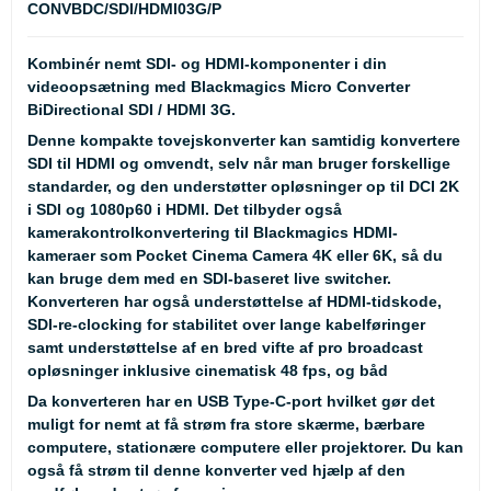
CONVBDC/SDI/HDMI03G/P
Kombinér nemt SDI- og HDMI-komponenter i din
videoopsætning med Blackmagics Micro Converter
BiDirectional SDI / HDMI 3G.
Denne kompakte tovejskonverter kan samtidig konvertere
SDI til HDMI og omvendt, selv når man bruger forskellige
standarder, og den understøtter opløsninger op til DCI 2K
i SDI og 1080p60 i HDMI. Det tilbyder også
kamerakontrolkonvertering til Blackmagics HDMI-
kameraer som Pocket Cinema Camera 4K eller 6K, så du
kan bruge dem med en SDI-baseret live switcher.
Konverteren har også understøttelse af HDMI-tidskode,
SDI-re-clocking for stabilitet over lange kabelføringer
samt understøttelse af en bred vifte af pro broadcast
opløsninger inklusive cinematisk 48 fps, og båd
Da konverteren har en USB Type-C-port hvilket gør det
muligt for nemt at få strøm fra store skærme, bærbare
computere, stationære computere eller projektorer. Du kan
også få strøm til denne konverter ved hjælp af den