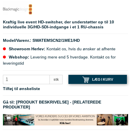
Kraftig live event HD-switcher, der understøtter op til 10
individuelle 3G/HD-SDI-indgange i et 1 RU-chassis
Model/Varenr.:
SWATEMSCN2/1ME1/HD
Showroom Herlev:
Kontakt os, hvis du ønsker at afhente
Webshop:
Levering mere end 5 hverdage. Kontakt os for
leveringstid
LÆG I KURV
stk
Tilføj til ønskeliste
Gå til:
[PRODUKT BESKRIVELSE]
-
[RELATEREDE
PRODUKTER]