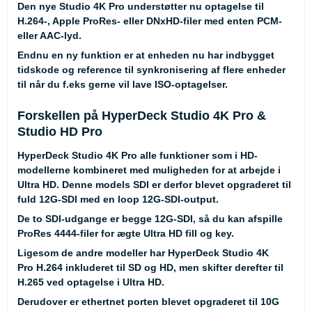
Den nye Studio 4K Pro understøtter nu optagelse til
H.264-, Apple ProRes- eller DNxHD-filer med enten PCM-
eller AAC-lyd.
Endnu en ny funktion er at enheden nu har indbygget
tidskode og reference til synkronisering af flere enheder
til når du f.eks gerne vil lave ISO-optagelser.
Forskellen på HyperDeck Studio 4K Pro &
Studio HD Pro
HyperDeck Studio 4K Pro alle funktioner som i HD-
modellerne kombineret med muligheden for at arbejde i
Ultra HD. Denne models SDI er derfor blevet opgraderet til
fuld 12G-SDI med en loop 12G-SDI-output.
De to SDI-udgange er begge 12G-SDI, så du kan afspille
ProRes 4444-filer for ægte Ultra HD fill og key.
Ligesom de andre modeller har HyperDeck Studio 4K
Pro H.264 inkluderet til SD og HD, men skifter derefter til
H.265 ved optagelse i Ultra HD.
Derudover er ethertnet porten blevet opgraderet til 10G