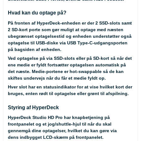
Hvad kan du optage på?
På fronten af HyperDeck-enheden er der 2 SSD-slots samt
2 SD-kort porte som gør muligt at optage med næsten
ubegrænset optagelsestid og enheden understøtter også
optagelse til USB-diske via USB Type-C-udgangsporten
på bagsiden af enheden.
Ved optagelse på via SSD-slots eller på SD-kort så når det
ene medie er fyldt fortsætter optagelsen automatisk på
det næste. Medie-portene er hot-swappable så de kan
skiftes undervejs når du får et medie fyldt op.
Hver slot har en statusindikator for at vise hvilket kort der
bruges, enten rødt til optagelse eller grønt til afspilning.
Styring af HyperDeck
HyperDeck Studio HD Pro har knapbetjening på
frontpanelet og et jog/shuttle-hjul til når du skal
gennemgå dine optagelser, hvilket du kan gøre via
dens indbygget LCD-skærm på frontpanelet.