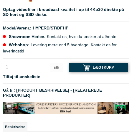
Optag videofiler i broadcast kvalitet i op til 4Kp30 direkte på
SD-kort og SSD-diske.
Model/Varenr.:
HYPERD/ST/DFHP
Showroom Herlev:
Kontakt os, hvis du ønsker at afhente
Webshop:
Levering mere end 5 hverdage. Kontakt os for
leveringstid
LÆG I KURV
stk
Tilføj til ønskeliste
Gå til:
[PRODUKT BESKRIVELSE]
-
[RELATEREDE
PRODUKTER]
Beskrivelse