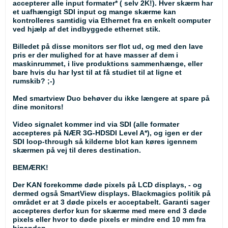
accepterer alle input formater* ( selv 2K!). Hver skærm har
et uafhængigt SDI input og mange skærme kan
kontrolleres samtidig via Ethernet fra en enkelt computer
ved hjælp af det indbyggede ethernet stik.
Billedet på disse monitors ser flot ud, og med den lave
pris er der mulighed for at have masser af dem i
maskinrummet, i live produktions sammenhænge, eller
bare hvis du har lyst til at få studiet til at ligne et
rumskib? ;-)
Med smartview Duo behøver du ikke længere at spare på
dine monitors!
Video signalet kommer ind via SDI (alle formater
accepteres på NÆR 3G-HDSDI Level A*), og igen er der
SDI loop-through så kilderne blot kan køres igennem
skærmen på vej til deres destination.
BEMÆRK!
Der KAN forekomme døde pixels på LCD displays, - og
dermed også SmartView displays. Blackmagics politik på
området er at 3 døde pixels er acceptabelt. Garanti sager
accepteres derfor kun for skærme med mere end 3 døde
pixels eller hvor to døde pixels er mindre end 10 mm fra