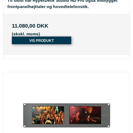
Til sidst har HyperDeck Studio HD Pro også indbygget
frontpanelhøjttaler og hovedtelefonstik.
11.080,00 DKK
(ekskl. moms)
VIS PRODUKT