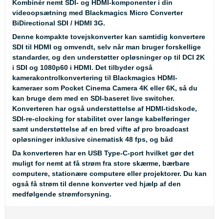
Kombinér nemt SDI- og HDMI-komponenter i din
videoopsætning med Blackmagics Micro Converter
BiDirectional SDI / HDMI 3G.
Denne kompakte tovejskonverter kan samtidig konvertere
SDI til HDMI og omvendt, selv når man bruger forskellige
standarder, og den understøtter opløsninger op til DCI 2K
i SDI og 1080p60 i HDMI. Det tilbyder også
kamerakontrolkonvertering til Blackmagics HDMI-
kameraer som Pocket Cinema Camera 4K eller 6K, så du
kan bruge dem med en SDI-baseret live switcher.
Konverteren har også understøttelse af HDMI-tidskode,
SDI-re-clocking for stabilitet over lange kabelføringer
samt understøttelse af en bred vifte af pro broadcast
opløsninger inklusive cinematisk 48 fps, og båd
Da konverteren har en USB Type-C-port hvilket gør det
muligt for nemt at få strøm fra store skærme, bærbare
computere, stationære computere eller projektorer. Du kan
også få strøm til denne konverter ved hjælp af den
medfølgende strømforsyning.