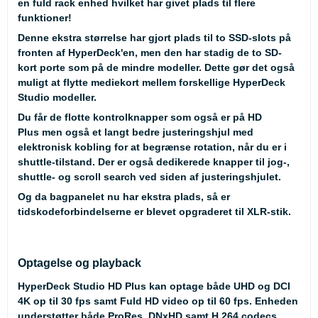
en fuld rack enhed hvilket har givet plads til flere
funktioner!
Denne ekstra størrelse har gjort plads til to SSD-slots på
fronten af HyperDeck'en, men den har stadig de to SD-
kort porte som på de mindre modeller. Dette gør det også
muligt at flytte mediekort mellem forskellige HyperDeck
Studio modeller.
Du får de flotte kontrolknapper som også er på HD
Plus men også et langt bedre justeringshjul med
elektronisk kobling for at begrænse rotation, når du er i
shuttle-tilstand. Der er også dedikerede knapper til jog-,
shuttle- og scroll search ved siden af justeringshjulet.
Og da bagpanelet nu har ekstra plads, så er
tidskodeforbindelserne er blevet opgraderet til XLR-stik.
Optagelse og playback
HyperDeck Studio HD Plus kan optage både UHD og DCI
4K op til 30 fps samt Fuld HD video op til 60 fps. Enheden
understøtter både ProRes, DNxHD samt H.264 codecs.