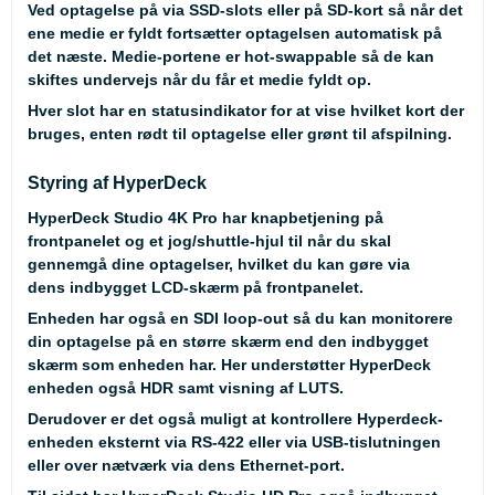
Ved optagelse på via SSD-slots eller på SD-kort så når det
ene medie er fyldt fortsætter optagelsen automatisk på
det næste. Medie-portene er hot-swappable så de kan
skiftes undervejs når du får et medie fyldt op.
Hver slot har en statusindikator for at vise hvilket kort der
bruges, enten rødt til optagelse eller grønt til afspilning.
Styring af HyperDeck
HyperDeck Studio 4K Pro har knapbetjening på
frontpanelet og et jog/shuttle-hjul til når du skal
gennemgå dine optagelser, hvilket du kan gøre via
dens indbygget LCD-skærm på frontpanelet.
Enheden har også en SDI loop-out så du kan monitorere
din optagelse på en større skærm end den indbygget
skærm som enheden har. Her understøtter HyperDeck
enheden også HDR samt visning af LUTS.
Derudover er det også muligt at kontrollere Hyperdeck-
enheden eksternt via RS-422 eller via USB-tislutningen
eller over nætværk via dens Ethernet-port.