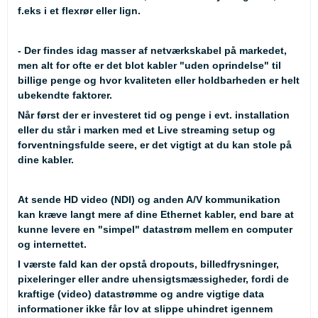
f.eks i et flexrør eller lign.
- Der findes idag masser af netværkskabel på markedet,
men alt for ofte er det blot kabler "uden oprindelse" til
billige penge og hvor kvaliteten eller holdbarheden er helt
ubekendte faktorer.
Når først der er investeret tid og penge i evt. installation
eller du står i marken med et Live streaming setup og
forventningsfulde seere, er det vigtigt at du kan stole på
dine kabler.
At sende HD video (NDI) og anden A/V kommunikation
kan kræve langt mere af dine Ethernet kabler, end bare at
kunne levere en "simpel" datastrøm mellem en computer
og internettet.
I værste fald kan der opstå dropouts, billedfrysninger,
pixeleringer eller andre uhensigtsmæssigheder, fordi de
kraftige (video) datastrømme og andre vigtige data
informationer ikke får lov at slippe uhindret igennem