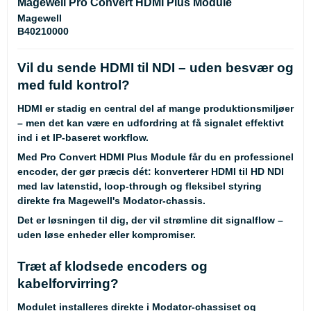
Magewell Pro Convert HDMI Plus Module
Magewell
B40210000
Vil du sende HDMI til NDI – uden besvær og
med fuld kontrol?
HDMI er stadig en central del af mange produktionsmiljøer
– men det kan være en udfordring at få signalet effektivt
ind i et IP-baseret workflow.
Med Pro Convert HDMI Plus Module får du en professionel
encoder, der gør præcis dét: konverterer HDMI til HD NDI
med lav latenstid, loop-through og fleksibel styring
direkte fra Magewell's Modator-chassis.
Det er løsningen til dig, der vil strømline dit signalflow –
uden løse enheder eller kompromiser.
Træt af klodsede encoders og
kabelforvirring?
Modulet installeres direkte i Modator-chassiset og