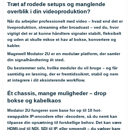
Træt af rodede setups og manglende
overblik i din videoproduktion?
Når du arbejder professionelt med video – hvad end det er
liveproduktion, streaming eller broadcast – ved du, hvor
vigtigt det er at kunne håndtere signaler stabilt, fleksibelt
og uden at skulle mikse et hav af bokse, konvertere og
kabler.
Magewell Modator 2U er en modulær platform, der samler
din signalhåndtering ét sted.
Du bestemmer selv, hvilke moduler du vil bruge – og får
samtidig en løsning, der er fremtidssikret, stabil og nem
at integrere i dit eksisterende workflow.
Ét chassis, mange muligheder – drop
bokse og kabelkaos
Modator 2U fungerer som base for op til 10 hot-
swappable IP-encodere eller -decodere, så du nemt kan
tilpasse din opsætning til forskellige behov. Det kan være
HDMI-ind til NDI, SDI til IP, eller omvendt – du vælger bare