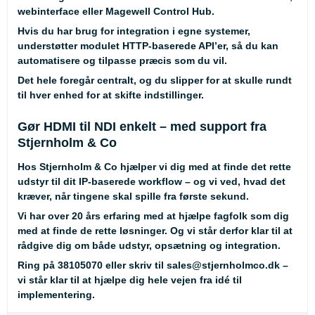
webinterface eller Magewell Control Hub.
Hvis du har brug for integration i egne systemer,
understøtter modulet HTTP-baserede API’er, så du kan
automatisere og tilpasse præcis som du vil.
Det hele foregår centralt, og du slipper for at skulle rundt
til hver enhed for at skifte indstillinger.
Gør HDMI til NDI enkelt – med support fra
Stjernholm & Co
Hos Stjernholm & Co hjælper vi dig med at finde det rette
udstyr til dit IP-baserede workflow – og vi ved, hvad det
kræver, når tingene skal spille fra første sekund.
Vi har over 20 års erfaring med at hjælpe fagfolk som dig
med at finde de rette løsninger. Og vi står derfor klar til at
rådgive dig om både udstyr, opsætning og integration.
Ring på
38105070
eller skriv til
sales@stjernholmco.dk
–
vi står klar til at hjælpe dig hele vejen fra idé til
implementering.