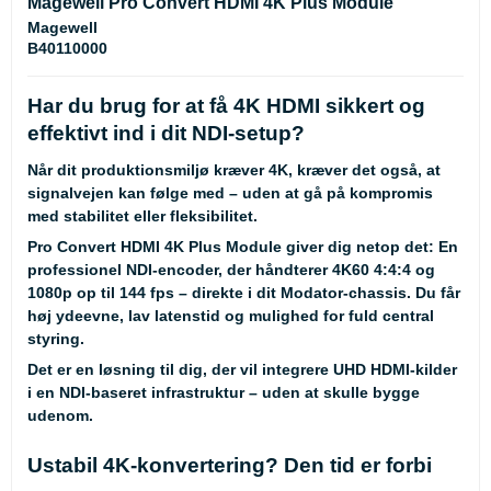
Magewell Pro Convert HDMI 4K Plus Module
Magewell
B40110000
Har du brug for at få 4K HDMI sikkert og
effektivt ind i dit NDI-setup?
Når dit produktionsmiljø kræver 4K, kræver det også, at
signalvejen kan følge med – uden at gå på kompromis
med stabilitet eller fleksibilitet.
Pro Convert HDMI 4K Plus Module giver dig netop det: En
professionel NDI-encoder, der håndterer 4K60 4:4:4 og
1080p op til 144 fps – direkte i dit Modator-chassis. Du får
høj ydeevne, lav latenstid og mulighed for fuld central
styring.
Det er en løsning til dig, der vil integrere UHD HDMI-kilder
i en NDI-baseret infrastruktur – uden at skulle bygge
udenom.
Ustabil 4K-konvertering? Den tid er forbi