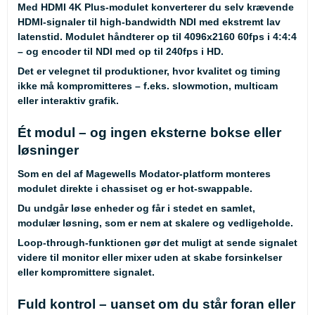
Med HDMI 4K Plus-modulet konverterer du selv krævende
HDMI-signaler til high-bandwidth NDI med ekstremt lav
latenstid. Modulet håndterer op til 4096x2160 60fps i 4:4:4
– og encoder til NDI med op til 240fps i HD.
Det er velegnet til produktioner, hvor kvalitet og timing
ikke må kompromitteres – f.eks. slowmotion, multicam
eller interaktiv grafik.
Ét modul – og ingen eksterne bokse eller
løsninger
Som en del af Magewells Modator-platform monteres
modulet direkte i chassiset og er hot-swappable.
Du undgår løse enheder og får i stedet en samlet,
modulær løsning, som er nem at skalere og vedligeholde.
Loop-through-funktionen gør det muligt at sende signalet
videre til monitor eller mixer uden at skabe forsinkelser
eller kompromittere signalet.
Fuld kontrol – uanset om du står foran eller