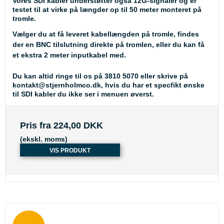
Vores SDI kabler understøtter også 12G-signaler og er
testet til at virke på længder op til 50 meter monteret på
tromle.
Vælger du at få leveret kabellængden på tromle, findes
der en BNC tilslutning direkte på tromlen, eller du kan få
et ekstra 2 meter inputkabel med.
Du kan altid ringe til os på 3810 5070 eller skrive på
kontakt@stjernholmco.dk, hvis du har et specfikt ønske
til SDI kabler du ikke ser i menuen øverst.
Pris fra
224,00 DKK
(ekskl. moms)
VIS PRODUKT