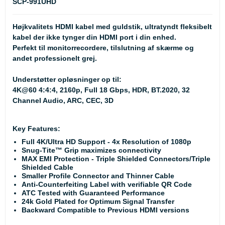
SCP-991UHD
Højkvalitets HDMI kabel med guldstik, ultratyndt fleksibelt
kabel der ikke tynger din HDMI port i din enhed.
Perfekt til monitorrecordere, tilslutning af skærme og
andet professionelt grej.
Understøtter opløsninger op til:
4K@60 4:4:4, 2160p, Full 18 Gbps, HDR, BT.2020, 32
Channel Audio, ARC, CEC, 3D
Key Features:
Full 4K/Ultra HD Support - 4x Resolution of 1080p
Snug-Tite™ Grip maximizes connectivity
MAX EMI Protection - Triple Shielded Connectors/Triple
Shielded Cable
Smaller Profile Connector and Thinner Cable
Anti-Counterfeiting Label with verifiable QR Code
ATC Tested with Guaranteed Performance
24k Gold Plated for Optimum Signal Transfer
Backward Compatible to Previous HDMI versions