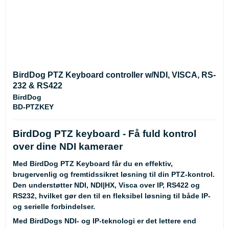
BirdDog PTZ Keyboard controller w/NDI, VISCA, RS-
232 & RS422
BirdDog
BD-PTZKEY
BirdDog PTZ keyboard - Få fuld kontrol
over dine NDI kameraer
Med BirdDog PTZ Keyboard får du en
effektiv,
brugervenlig og fremtidssikret løsning
til din PTZ-kontrol.
Den understøtter
NDI, NDI|HX, Visca over IP, RS422 og
RS232
, hvilket gør den til en fleksibel løsning til både IP-
og serielle forbindelser.
Med BirdDogs
NDI- og IP-teknologi
er det lettere end