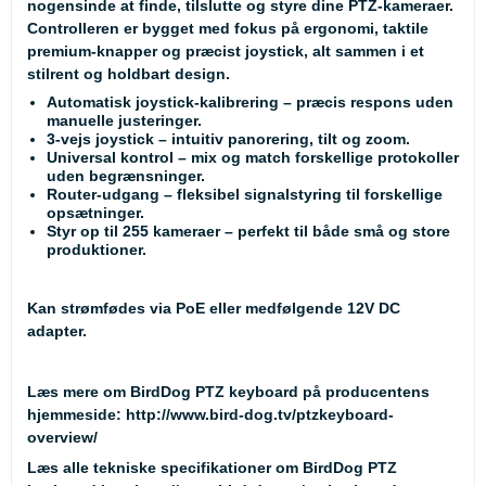
nogensinde at finde, tilslutte og styre dine PTZ-kameraer.
Controlleren er bygget med fokus på
ergonomi, taktile
premium-knapper og præcist joystick
, alt sammen i et
stilrent og holdbart design.
Automatisk joystick-kalibrering
– præcis respons uden
manuelle justeringer.
3-vejs joystick
– intuitiv panorering, tilt og zoom.
Universal kontrol
– mix og match forskellige protokoller
uden begrænsninger.
Router-udgang
– fleksibel signalstyring til forskellige
opsætninger.
Styr op til 255 kameraer
– perfekt til både små og store
produktioner.
Kan strømfødes via PoE eller medfølgende 12V DC
adapter.
Læs mere om BirdDog PTZ keyboard på producentens
hjemmeside:
http://www.bird-dog.tv/ptzkeyboard-
overview/
Læs alle tekniske specifikationer om BirdDog PTZ