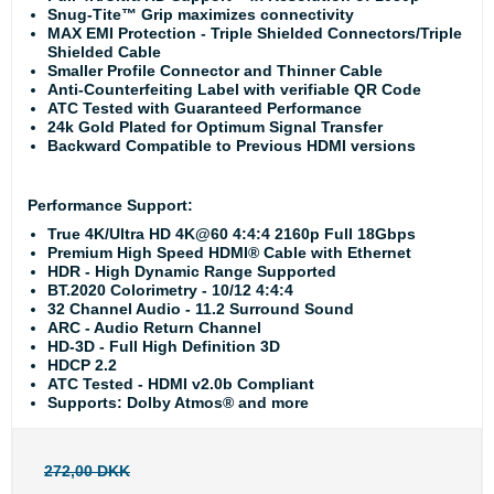
Snug-Tite™ Grip maximizes connectivity
MAX EMI Protection - Triple Shielded Connectors/Triple
Shielded Cable
Smaller Profile Connector and Thinner Cable
Anti-Counterfeiting Label with verifiable QR Code
ATC Tested with Guaranteed Performance
24k Gold Plated for Optimum Signal Transfer
Backward Compatible to Previous HDMI versions
Performance Support:
True 4K/Ultra HD 4K@60 4:4:4 2160p Full 18Gbps
Premium High Speed HDMI® Cable with Ethernet
HDR - High Dynamic Range Supported
BT.2020 Colorimetry - 10/12 4:4:4
32 Channel Audio - 11.2 Surround Sound
ARC - Audio Return Channel
HD-3D - Full High Definition 3D
HDCP 2.2
ATC Tested - HDMI v2.0b Compliant
Supports: Dolby Atmos® and more
272,00 DKK