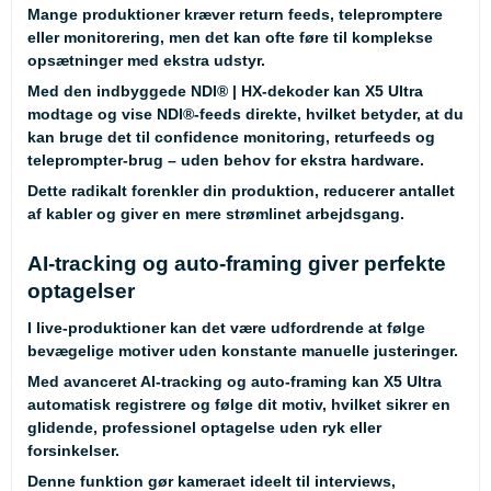
Mange produktioner kræver return feeds, telepromptere
eller monitorering, men det kan ofte føre til komplekse
opsætninger med ekstra udstyr.
Med den indbyggede NDI® | HX-dekoder kan X5 Ultra
modtage og vise NDI®-feeds direkte, hvilket betyder, at du
kan bruge det til confidence monitoring, returfeeds og
teleprompter-brug – uden behov for ekstra hardware.
Dette radikalt forenkler din produktion, reducerer antallet
af kabler og giver en mere strømlinet arbejdsgang.
AI-tracking og auto-framing giver perfekte
optagelser
I live-produktioner kan det være udfordrende at følge
bevægelige motiver uden konstante manuelle justeringer.
Med avanceret AI-tracking og auto-framing kan X5 Ultra
automatisk registrere og følge dit motiv, hvilket sikrer en
glidende, professionel optagelse uden ryk eller
forsinkelser.
Denne funktion gør kameraet ideelt til interviews,