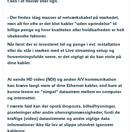
f.eks i et flexrør eller lign.
- Der findes idag masser af netværkskabel på markedet,
men alt for ofte er det blot kabler "uden oprindelse" til
billige penge og hvor kvaliteten eller holdbarheden er helt
ubekendte faktorer.
Når først der er investeret tid og penge i evt. installation
eller du står i marken med et Live streaming setup og
forventningsfulde seere, er det vigtigt at du kan stole på
dine kabler.
At sende HD video (NDI) og anden A/V kommunikation
kan kræve langt mere af dine Ethernet kabler, end bare at
kunne levere en "simpel" datastrøm mellem en computer
og internettet.
I værste fald kan der opstå dropouts, billedfrysninger,
pixeleringer eller andre uhensigtsmæssigheder, fordi de
kraftige (video) datastrømme og andre vigtige data
informationer ikke får lov at slippe uhindret igennem
kablerne.