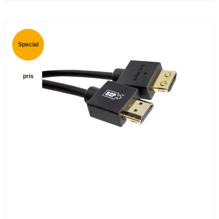
Special
pris