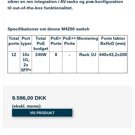
sikrer en ren integration i AV-racks og præ-konfiguration
til out-of-the-box funktionalitet.
Specifikationer om denne M4250 switch
Total
Port
Total
PoE+
PoE++
Montering
Form faktor
porte
typer
PoE
Porte
Porte
BxHxD (mm)
budget
12
10x
240W
8
-
Rack 1U
440x43,2x200
1G,
2x
SFP+
9.596,00 DKK
(ekskl. moms)
VIS PRODUKT