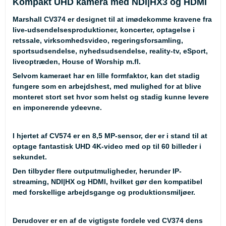
Kompakt UHD kamera med NDI|HX3 og HDMI
Marshall CV374 er designet til at imødekomme kravene fra
live-udsendelsesproduktioner, koncerter, optagelse i
retssale, virksomhedsvideo, regeringsforsamling,
sportsudsendelse, nyhedsudsendelse, reality-tv, eSport,
liveoptræden, House of Worship m.fl.
Selvom kameraet har en lille formfaktor, kan det stadig
fungere som en arbejdshest, med mulighed for at blive
monteret stort set hvor som helst og stadig kunne levere
en imponerende ydeevne.
I hjertet af CV574 er en 8,5 MP-sensor, der er i stand til at
optage fantastisk UHD 4K-video med op til 60 billeder i
sekundet.
Den tilbyder flere outputmuligheder, herunder IP-
streaming, NDI|HX og HDMI, hvilket gør den kompatibel
med forskellige arbejdsgange og produktionsmiljøer.
Derudover er en af de vigtigste fordele ved CV374 dens