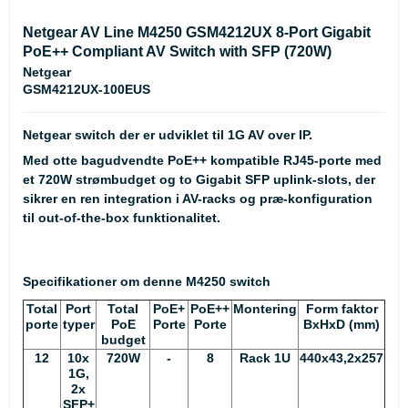
Netgear AV Line M4250 GSM4212UX 8-Port Gigabit
PoE++ Compliant AV Switch with SFP (720W)
Netgear
GSM4212UX-100EUS
Netgear switch der er udviklet til 1G AV over IP.
Med otte bagudvendte PoE++ kompatible RJ45-porte med
et 720W strømbudget og to Gigabit SFP uplink-slots, der
sikrer en ren integration i AV-racks og præ-konfiguration
til out-of-the-box funktionalitet.
Specifikationer om denne M4250 switch
Total
Port
Total
PoE+
PoE++
Montering
Form faktor
porte
typer
PoE
Porte
Porte
BxHxD (mm)
budget
12
10x
720W
-
8
Rack 1U
440x43,2x257
1G,
2x
SFP+