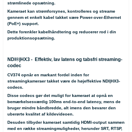
strømlinede opsætning.
Kameraet kan strømforsynes, kontrolleres og streame
gennem et enkelt kabel takket være Power-over-Ethernet
(PoE+) support.
Dette forenkler kabelhåndtering og reducerer rod i din
produktionsopsætning.
NDI®|HX3 - Effektiv, lav latens og tabsfri streaming-
codec
CV374 opnår en markant fordel inden for
streamingkameraer takket være de højeffektive NDI|HX3-
codecs.
Disse codecs gør det muligt for kameraet at opnå en
bemærkelsesværdig 100ms end-to-end latency, mens de
bruger mindre båndbredde, alt imens den bevarer den
uberørte kvalitet af kildevideoen.
Desuden tilbyder kameraet samtidig HDMI-output sammen
med en række streamingmuligheder, herunder SRT, RTSP,