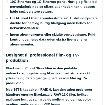
10G Ethernet og 1G Ethernet-porte
: Hurtig og fleksibel
netværksforbindelse sikrer, at enheden kan tilpasses
både små og store setups.
USB-C med Ethernet-understøttelse
: Tilslut computere
direkte for nem og hurtig filadgang uden behov for
netværksadaptere.
Ingen abonnementer eller skjulte omkostninger
: Fuld
kontrol over jeres data uden ekstra licenser eller
abonnementer.
Designet til professionel film- og TV-
produktion
Blackmagic Cloud Store Mini er den perfekte
netværkslagringsløsning til miljøer med store krav til
ydeevne og datatilgængelighed, såsom film og TV-
produktion.
Med 16TB kapacitet i RAID 0, kan den uden problemer
håndtere enorme Blackmagic RAW 12K-filer, hvilket
muliggør hurtigt samarbejde mellem redigering, color
grading, audio post og VFX teams.