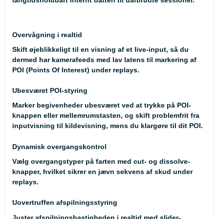
langtidsholdbart internt batteri til uafbrudte sessioner.
Overvågning i realtid
Skift øjeblikkeligt til en visning af et live-input, så du
dermed har kamerafeeds med lav latens til markering af
POI (Points Of Interest) under replays.
Ubesværet POI-styring
Marker begivenheder ubesværet ved at trykke på POI-
knappen eller mellemrumstasten, og skift problemfrit fra
inputvisning til kildevisning, mens du klargøre til dit POI.
Dynamisk overgangskontrol
Vælg overgangstyper på farten med cut- og dissolve-
knapper, hvilket sikrer en jævn sekvens af skud under
replays.
Uovertruffen afspilningsstyring
Juster afspilningshastigheden i realtid med slider-