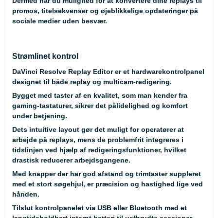
Dermed har du mulighed for at konvertere dine replays til
promos, titelsekvenser og øjeblikkelige opdateringer på
sociale medier uden besvær.
Strømlinet kontrol
DaVinci Resolve Replay Editor er et hardwarekontrolpanel
designet til både replay og multicam-redigering.
Bygget med taster af en kvalitet, som man kender fra
gaming-tastaturer, sikrer det pålidelighed og komfort
under betjening.
Dets intuitive layout gør det muligt for operatører at
arbejde på replays, mens de problemfrit integreres i
tidslinjen ved hjælp af redigeringsfunktioner, hvilket
drastisk reducerer arbejdsgangene.
Med knapper der har god afstand og trimtaster suppleret
med et stort søgehjul, er præcision og hastighed lige ved
hånden.
Tilslut kontrolpanelet via USB eller Bluetooth med et