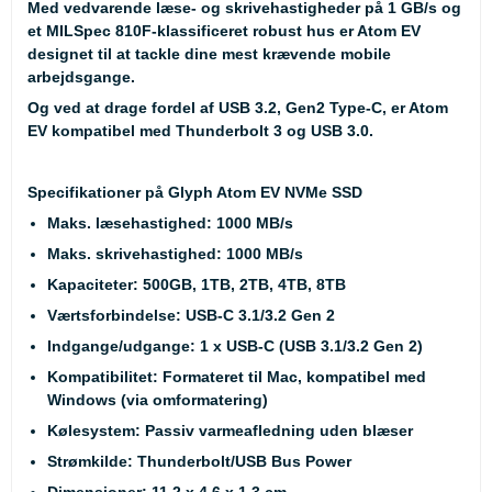
Med vedvarende læse- og skrivehastigheder på 1 GB/s og
et MILSpec 810F-klassificeret robust hus er Atom EV
designet til at tackle dine mest krævende mobile
arbejdsgange.
Og ved at drage fordel af USB 3.2, Gen2 Type-C, er Atom
EV kompatibel med Thunderbolt 3 og USB 3.0.
Specifikationer på Glyph Atom EV NVMe SSD
Maks. læsehastighed: 1000 MB/s
Maks. skrivehastighed: 1000 MB/s
Kapaciteter: 500GB, 1TB, 2TB, 4TB, 8TB
Værtsforbindelse: USB-C 3.1/3.2 Gen 2
Indgange/udgange: 1 x USB-C (USB 3.1/3.2 Gen 2)
Kompatibilitet: Formateret til Mac, kompatibel med
Windows (via omformatering)
Kølesystem: Passiv varmeafledning uden blæser
Strømkilde: Thunderbolt/USB Bus Power
Dimensioner: 11,2 x 4,6 x 1,3 cm