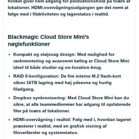
hvilket giver nem adgang for produktionshold på tværs af
lokationer. HDMI-overvågningsudgangen gør det nemt at
følge med i filaktiviteten og lagerstatus i realtid.
Blackmagic Cloud Store Mini’s
nøglefunktioner
Kompakt og støjsvag design
: Med mulighed for
rackmontering og avanceret køling er Cloud Store Mini
ideel til både studier og on-location-brug.
RAID 0-konfiguration
: De fire interne M.2 flash-kort
sikrer 16TB lagring med høj ydeevne og hurtig
filadgang.
Dropbox synkronisering
: Med Cloud Store Mini kan du
sikre, at alle teammedlemmer har adgang til opdaterede
filer på tværs af lokationer.
HDMI-overvågning i realtid
: Følg med i, hvordan lageret
præsterer i realtid, med en grafisk visning af
filoverførsler og systemstatus.