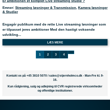
Er ambitionen et komplet Live streaming studie ?
Emner:
Streaming løsninger & Transmission
,
Kamera løsninger
& Studier
Engagér publikum med de rette Live streaming løsninger som
er tilpasset jeres ambitioner Med den hastigt voksende
udvikling...
LÆS MERE
1
2
3
4
Kontakt os på +45 3810 5070 /
sales@stjernholmco.dk
- Man-Fre kl. 9-
16.
Kun rådgivning, salg og udlejning til CVR registrerede virksomheder
og offentlige institutioner.