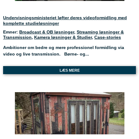
Undervisningsministeriet løfter deres videoformidling med
komplette studieløsninger
Emner:
Broadcast & OB løsninger
,
Streaming løsninger &
Transmission
,
Kamera løsninger & Studier
,
Case-stories
Ambitioner om bedre og mere professionel formidling via
video og live transmission. Børne- og...
LÆS MERE