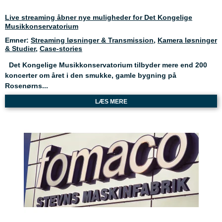
Live streaming åbner nye muligheder for Det Kongelige
Musikkonservatorium
Emner:
Streaming løsninger & Transmission
,
Kamera løsninger
& Studier
,
Case-stories
Det Kongelige Musikkonservatorium tilbyder mere end 200
koncerter om året i den smukke, gamle bygning på
Rosenørns...
LÆS MERE