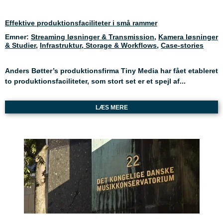
Effektive produktionsfaciliteter i små rammer
Emner:
Streaming løsninger & Transmission
,
Kamera løsninger
& Studier
,
Infrastruktur, Storage & Workflows
,
Case-stories
Anders Bøtter’s produktionsfirma Tiny Media har fået etableret
to produktionsfaciliteter, som stort set er et spejl af...
LÆS MERE