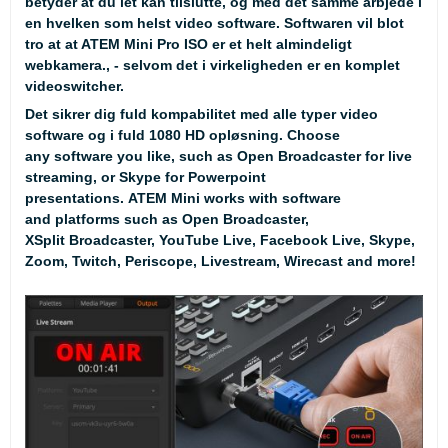
betyder at du let kan tilslutte, og med det samme arbjede i
en hvelken som helst video software. Softwaren vil blot
tro at at ATEM Mini Pro ISO er et helt almindeligt
webkamera., - selvom det i virkeligheden er en komplet
videoswitcher.
Det sikrer dig fuld kompabilitet med alle typer video
software og i fuld 1080 HD opløsning. Choose
any software you like, such as Open Broadcaster for live
streaming, or Skype for Powerpoint
presentations. ATEM Mini works with software
and platforms such as Open Broadcaster,
XSplit Broadcaster, YouTube Live, Facebook Live, Skype,
Zoom, Twitch, Periscope, Livestream, Wirecast and more!