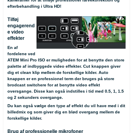
kamerafiler for at tilføje professionel farvekorrektion og
efterbehandling i Ultra HD!
Tilføj
engagerend
e video
effekter
En af
fordelene ved
ATEM Mini Pro ISO er muligheden for at benytte den store
palette af indbyggede video effekter. Cut knappen giver
dig et clean klip mellem de forskellige kilder. Auto
knappen er en professionel term der bruges på store
brodcast switchere for at benytte video effekt
oversgange. Disse kan også indstilles i tid med 0.5, 1, 1.5
og 2 sekunders overgange.
Du kan også vælge den type af effekt du vil have med i dit
billedmix og som giver dig en blød overgang mellem de
forskellige kilder.
Brug af professionelle mikrofoner