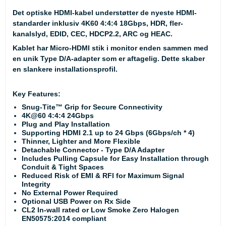
Det optiske HDMI-kabel understøtter de nyeste HDMI-
standarder inklusiv 4K60 4:4:4 18Gbps, HDR, fler-
kanalslyd, EDID, CEC, HDCP2.2, ARC og HEAC.
Kablet har Micro-HDMI stik i monitor enden sammen med
en unik Type D/A-adapter som er aftagelig. Dette skaber
en slankere installationsprofil.
Key Features:
Snug-Tite™ Grip for Secure Connectivity
4K@60 4:4:4 24Gbps
Plug and Play Installation
Supporting HDMI 2.1 up to 24 Gbps (6Gbps/ch * 4)
Thinner, Lighter and More Flexible
Detachable Connector - Type D/A Adapter
Includes Pulling Capsule for Easy Installation through
Conduit & Tight Spaces
Reduced Risk of EMI & RFI for Maximum Signal
Integrity
No External Power Required
Optional USB Power on Rx Side
CL2 In-wall rated or Low Smoke Zero Halogen
EN50575:2014 compliant