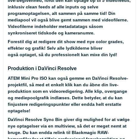
live-begivenhed, fordi den kan optage op til 5 videofeeds,
inklusiv clean feeds af alle inputs og selve
programoptagelsen, alt sammen på samme tid! Din
mediapool vil også blive gemt sammen med videofilerne.
Videofilerne indeholder metadatatags såsom
synkroniseret tidskode og kameranumre.
Forestil dig at redigere dit show med nye color grades,
effekter og grafik! Selv alle lydkilderne bliver
også optaget, så du professionelt kan mixe din lyd!
Produktion i DaVinci Resolve
ATEM Mini Pro ISO kan også gemme en DaVinci Resolve-
projektfil, så med et enkelt klik kan du åbne din live-
produktion som en videoredigering. Alle klip, overgange
og mediepoolgrafik indlæses. Dette betyder, at du kan
finjustere redigeringspunkter eller endda helt erstatte
optagelse!
DaVinci Resolve Sync Bin giver dig mulighed for at vælge
nye optagelser via en multiview, så det er meget nemt at
bruge. Du kan endda relink til Blackmagic RAW-