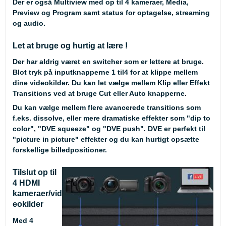
Der er også Multiview med op til 4 kameraer, Media,
Preview og Program samt status for optagelse, streaming
og audio.
Let at bruge og hurtig at lære !
Der har aldrig været en switcher som er lettere at bruge.
Blot tryk på inputknapperne 1 til4 for at klippe mellem
dine videokilder. Du kan let vælge mellem Klip eller Effekt
Transitions ved at bruge Cut eller Auto knapperne.
Du kan vælge mellem flere avancerede transitions som
f.eks. dissolve, eller mere dramatiske effekter som "dip to
color", "DVE squeeze" og "DVE push". DVE er perfekt til
"picture in picture" effekter og du kan hurtigt opsætte
forskellige billedpositioner.
Tilslut op til
4 HDMI
kameraer/vid
eokilder
Med 4