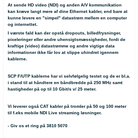
At sende HD video (NDI) og anden A/V kommunikation
kan kræve langt mere af dine Ethernet kabler, end bare at
kunne levere en "simpel" datastrøm mellem en computer
og internettet.
I værste fald kan der opstå dropouts, billedfrysninger,
pixeleringer eller andre uhensigtsmæssigheder, fordi de
kraftige (video) datastrømme og andre vigtige data
informationer ikke får lov at slippe uhindret igennem
kablerne.
SCP F/UTP kablerne har vi selvfølgelig testet og de er bl.a.
i stand til at håndtere en båndbredde på 250 MHz samt
hastigheder på op til 10 Gbit/s v/ 25 meter.
Vi leverer også CAT kabler på tromler på 50 og 100 meter
til f.eks mobile NDI Live streaming løsninger.
- Giv os et ring på 3810 5070