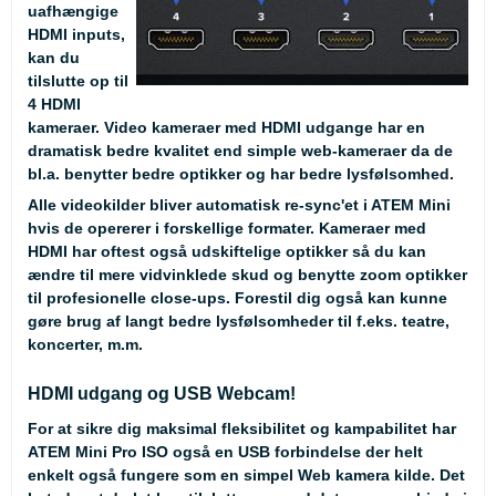
uafhængige
HDMI inputs,
kan du
tilslutte op til
4 HDMI
kameraer. Video kameraer med HDMI udgange har en
dramatisk bedre kvalitet end simple web-kameraer da de
bl.a. benytter bedre optikker og har bedre lysfølsomhed.
Alle videokilder bliver automatisk re-sync'et i ATEM Mini
hvis de opererer i forskellige formater. Kameraer med
HDMI har oftest også udskiftelige optikker så du kan
ændre til mere vidvinklede skud og benytte zoom optikker
til profesionelle close-ups. Forestil dig også kan kunne
gøre brug af langt bedre lysfølsomheder til f.eks. teatre,
koncerter, m.m.
HDMI udgang og USB Webcam!
For at sikre dig maksimal fleksibilitet og kampabilitet har
ATEM Mini Pro ISO også en USB forbindelse der helt
enkelt også fungere som en simpel Web kamera kilde. Det