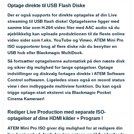
Optage direkte til USB Flash Diske
Der er også supports for direkte optagelse af din Live
streaming til USB flash diske! Optagelserne ligger med
samme klar som H.264 video filer med AAC audio så du
øjeblikkelig kan uploade produktionen til de fleste online
video sider som f.eks. YouTube og Vimeo. ATEM Mini Pro
ISO supporterer brug af flere diske når du benytter en
USB hub eller Blackmagic MultiDock.
Så fortsætter optagelserne automatisk på den næste disk
og sikrer dig mulighed for lange optagelser. Optage
indstillinger og diskvalg fortages direkte i ATEM Software
Control softwaren. Ligeledes vises også en record status
view i den indbyggede multiview funktion. Du kan også
trigge optage-start eksternt via Blackmagic Pocket
Cinema Kameraer!
Rediger Live Production med separate ISO-
optagelser af dine HDMI kilder + Program !
ATEM Mini Pro ISO giver dig mulighed for at redigere din