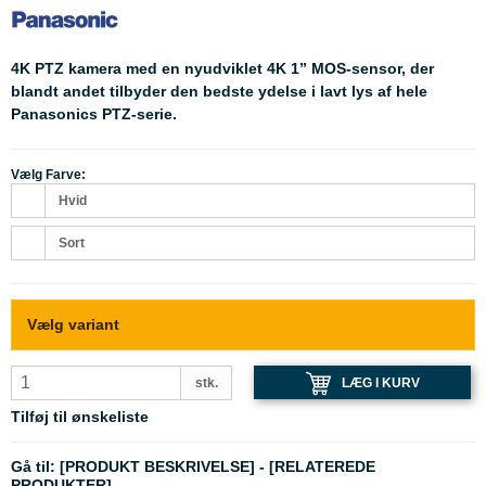
4K PTZ kamera med en nyudviklet 4K 1” MOS-sensor, der
blandt andet tilbyder den bedste ydelse i lavt lys af hele
Panasonics PTZ-serie.
Vælg Farve:
Hvid
Sort
Vælg variant
LÆG I KURV
stk.
Tilføj til ønskeliste
Gå til:
[PRODUKT BESKRIVELSE]
-
[RELATEREDE
PRODUKTER]