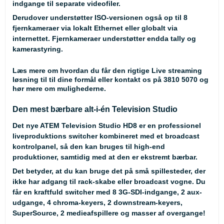
indgange til separate videofiler.
Derudover understøtter ISO-versionen også op til 8
fjernkameraer via lokalt Ethernet eller globalt via
internettet. Fjernkameraer understøtter endda tally og
kamerastyring.
Læs mere om hvordan du får den rigtige
Live streaming
løsning til til dine formål
eller
kontakt os på 3810 5070
og
hør mere om mulighederne.
Den mest bærbare alt-i-én Television Studio
Det nye ATEM Television Studio HD8 er en professionel
liveproduktions switcher kombineret med et broadcast
kontrolpanel, så den kan bruges til high-end
produktioner, samtidig med at den er ekstremt bærbar.
Det betyder, at du kan bruge det på små spillesteder, der
ikke har adgang til rack-skabe eller broadcast vogne. Du
får en kraftfuld switcher med 8 3G-SDI-indgange, 2 aux-
udgange, 4 chroma-keyers, 2 downstream-keyers,
SuperSource, 2 medieafspillere og masser af overgange!