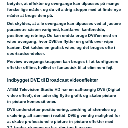
betyder, at effekter og overgange kan tilpasses på mange
forskellige måder, og du vil aldrig stoppe med at finde nye
måder at bruge dem på.
Det skyldes, at alle overgange kan tilpasses ved at justere
parametre såsom varighed, kantfarve, kantbredde,
position og retning. Du kan endda bruge DVE'en med en
wipe-overgang, hvor DVE'en flytter en grafik over wipe-
kanten. Det kaldes en grafisk wipe, og det bruges ofte i
sportsudsendelser.
Preview-overgangsknappen kan bruges til at konfigurere
effekter offline, hvilket er fantastisk til at eliminere fejl.
Indbygget DVE til Broadcast videoeffekter
ATEM Television Studio HD har en uafhængig DVE (Digital
video effect), der lader dig flytte grafik og skabe picture-
in-picture kompositioner.
DVE understøtter positionering, ændring af størrelse og
skalering, alt sammen i realtid. DVE giver dig mulighed for
at skabe professionelle picture-in-picture effekter med
3D-kanter, skygger og lys, der kan tilpasses.