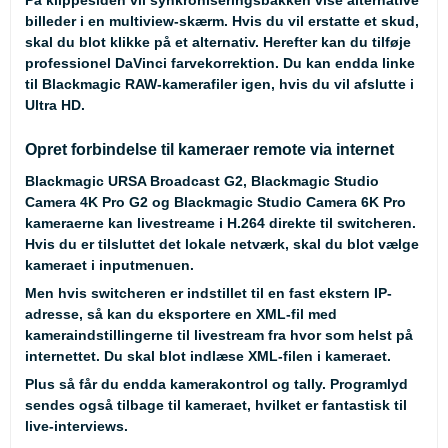
billeder i en multiview-skærm. Hvis du vil erstatte et skud,
skal du blot klikke på et alternativ. Herefter kan du tilføje
professionel DaVinci farvekorrektion. Du kan endda linke
til Blackmagic RAW-kamerafiler igen, hvis du vil afslutte i
Ultra HD.
Opret forbindelse til kameraer remote via internet
Blackmagic URSA Broadcast G2
,
Blackmagic Studio
Camera 4K Pro G2
og
Blackmagic Studio Camera 6K Pro
kameraerne kan livestreame i H.264 direkte til switcheren.
Hvis du er tilsluttet det lokale netværk, skal du blot vælge
kameraet i inputmenuen.
Men hvis switcheren er indstillet til en fast ekstern IP-
adresse, så kan du eksportere en XML-fil med
kameraindstillingerne til livestream fra hvor som helst på
internettet. Du skal blot indlæse XML-filen i kameraet.
Plus så får du endda kamerakontrol og tally. Programlyd
sendes også tilbage til kameraet, hvilket er fantastisk til
live-interviews.