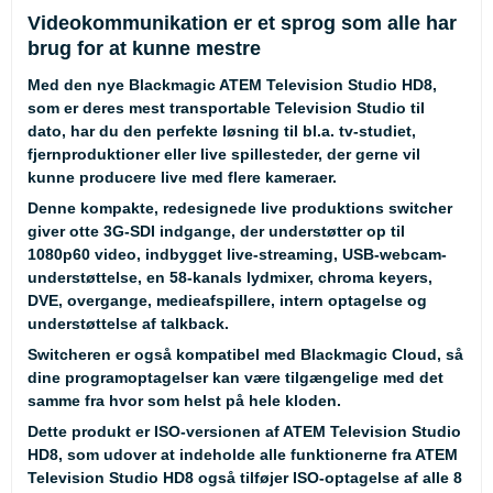
Videokommunikation er et sprog som alle har
brug for at kunne mestre
Med den nye Blackmagic ATEM Television Studio HD8,
som er deres mest transportable Television Studio til
dato, har du den perfekte løsning til bl.a. tv-studiet,
fjernproduktioner eller live spillesteder, der gerne vil
kunne producere live med flere kameraer.
Denne kompakte, redesignede live produktions switcher
giver otte 3G-SDI indgange, der understøtter op til
1080p60 video, indbygget live-streaming, USB-webcam-
understøttelse, en 58-kanals lydmixer, chroma keyers,
DVE, overgange, medieafspillere, intern optagelse og
understøttelse af talkback.
Switcheren er også kompatibel med Blackmagic Cloud, så
dine programoptagelser kan være tilgængelige med det
samme fra hvor som helst på hele kloden.
Dette produkt er ISO-versionen af ATEM Television Studio
HD8, som udover at indeholde alle funktionerne fra ATEM
Television Studio HD8 også tilføjer ISO-optagelse af alle 8