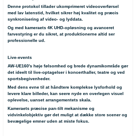
Denne protokol tillader ukomprimeret videooverførsel
med lav latenstid, hvilket sikrer høj kvalitet og præcis
synkronisering af video- og lyddata.
Og med kameraets 4K UHD-opløsning og avanceret
farvestyring er du sikret, at produktionerne altid ser
professionelle ud.
Live-events
AW-UE160's høje følsomhed og brede dynamikområde gør
det ideelt til live-optagelser i koncerthaller, teatre og ved
sportsbegivenheder.
Med dens evne til at håndtere komplekse lysforhold og
levere klare billeder, kan seere nyde en overlegen visuel
oplevelse, uanset arrangementets skala.
Kameraets præcise pan-tilt mekanisme og
vidvinkelobjektiv gør det muligt at dække store scener og
bevægelige emner uden at miste fokus.