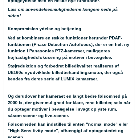
optageydelse med en række nye funktioner.
Læs om anvendelsesmulighederne længere nede på
siden!
Kompromisløs ydelse og betjening
Ved at kombinere en række funktioner herunder PDAF-
funktionen (Phase Detection Autofocus), der er en helt ny
funktion i Panasonics PTZ-kameraer, muliggøres
højhastighedsfokusering på motiver i bevægelse.
Støjreduktion og forbedret billedkvalitet realiseres af
UE160s nyudviklede billedbehandlingsmotor, der også
kendes fra deres serie af LUMIX kamaeraer.
Og derudover har kameraet en langt bedre følsomhed på
2000 lx, der giver mulighed for klare, rene billeder, selv når
du optager motiver i bevægelse i svagt oplyste rum,
såsom scener og live-scener.
Følsomheden kan indstilles til enten "normal mode" eller
"High Sensitivity mode", afhængigt af optagestedet og
scenen.