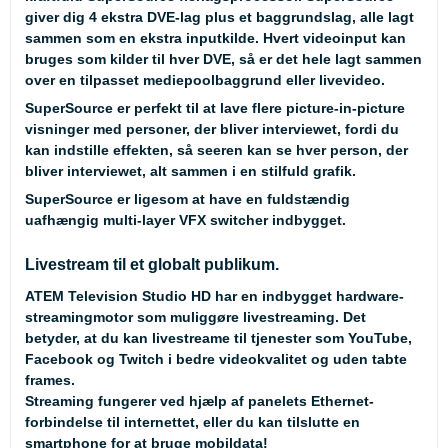
giver dig 4 ekstra DVE-lag plus et baggrundslag, alle lagt
sammen som en ekstra inputkilde. Hvert videoinput kan
bruges som kilder til hver DVE, så er det hele lagt sammen
over en tilpasset mediepoolbaggrund eller livevideo.
SuperSource er perfekt til at lave flere picture-in-picture
visninger med personer, der bliver interviewet, fordi du
kan indstille effekten, så seeren kan se hver person, der
bliver interviewet, alt sammen i en stilfuld grafik.
SuperSource er ligesom at have en fuldstændig
uafhængig multi-layer VFX switcher indbygget.
Livestream til et globalt publikum.
ATEM Television Studio HD har en indbygget hardware-
streamingmotor som muliggøre livestreaming. Det
betyder, at du kan livestreame til tjenester som YouTube,
Facebook og Twitch i bedre videokvalitet og uden tabte
frames.
Streaming fungerer ved hjælp af panelets Ethernet-
forbindelse til internettet, eller du kan tilslutte en
smartphone for at bruge mobildata!