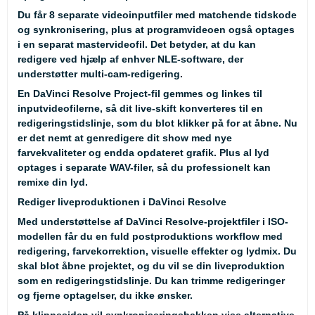
Du får 8 separate videoinputfiler med matchende tidskode
og synkronisering, plus at programvideoen også optages
i en separat mastervideofil. Det betyder, at du kan
redigere ved hjælp af enhver NLE-software, der
understøtter multi-cam-redigering.
En
DaVinci Resolve
Project-fil gemmes og linkes til
inputvideofilerne, så dit live-skift konverteres til en
redigeringstidslinje, som du blot klikker på for at åbne. Nu
er det nemt at genredigere dit show med nye
farvekvaliteter og endda opdateret grafik. Plus al lyd
optages i separate WAV-filer, så du professionelt kan
remixe din lyd.
Rediger liveproduktionen i DaVinci Resolve
Med understøttelse af
DaVinci Resolve
-projektfiler i ISO-
modellen får du en fuld postproduktions workflow med
redigering, farvekorrektion, visuelle effekter og lydmix. Du
skal blot åbne projektet, og du vil se din liveproduktion
som en redigeringstidslinje. Du kan trimme redigeringer
og fjerne optagelser, du ikke ønsker.
På klippesiden vil synkroniseringsbakken vise alternative