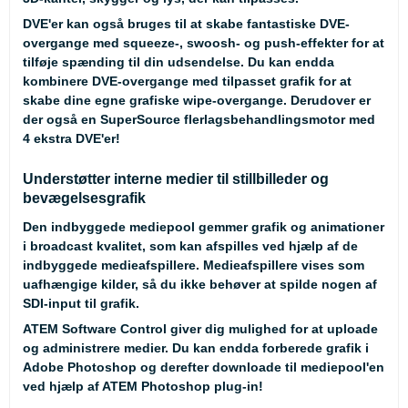
DVE'er kan også bruges til at skabe fantastiske DVE-
overgange med squeeze-, swoosh- og push-effekter for at
tilføje spænding til din udsendelse. Du kan endda
kombinere DVE-overgange med tilpasset grafik for at
skabe dine egne grafiske wipe-overgange. Derudover er
der også en SuperSource flerlagsbehandlingsmotor med
4 ekstra DVE'er!
Understøtter interne medier til stillbilleder og
bevægelsesgrafik
Den indbyggede mediepool gemmer grafik og animationer
i broadcast kvalitet, som kan afspilles ved hjælp af de
indbyggede medieafspillere. Medieafspillere vises som
uafhængige kilder, så du ikke behøver at spilde nogen af
SDI-input til grafik.
ATEM Software Control giver dig mulighed for at uploade
og administrere medier. Du kan endda forberede grafik i
Adobe Photoshop og derefter downloade til mediepool'en
ved hjælp af ATEM Photoshop plug-in!