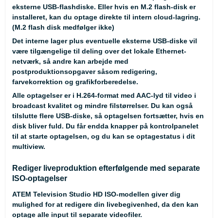
eksterne USB-flashdiske. Eller hvis en M.2 flash-disk er
installeret, kan du optage direkte til intern cloud-lagring.
(M.2 flash disk medfølger ikke)
Det interne lager plus eventuelle eksterne USB-diske vil
være tilgængelige til deling over det lokale Ethernet-
netværk, så andre kan arbejde med
postproduktionsopgaver såsom redigering,
farvekorrektion og grafikforberedelse.
Alle optagelser er i H.264-format med AAC-lyd til video i
broadcast kvalitet og mindre filstørrelser. Du kan også
tilslutte flere USB-diske, så optagelsen fortsætter, hvis en
disk bliver fuld. Du får endda knapper på kontrolpanelet
til at starte optagelsen, og du kan se optagestatus i dit
multiview.
Rediger liveproduktion efterfølgende med separate
ISO-optagelser
ATEM Television Studio HD ISO-modellen giver dig
mulighed for at redigere din livebegivenhed, da den kan
optage alle input til separate videofiler.