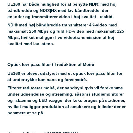
UE160 har både mulighed for at benytte NDI® med høj
båndbredde og NDI®|HX med lav båndbredde, der
enkoder og transmitterer video i høj kvalitet i realtid.
NDI® med høj båndbredde transmitterer 4K-video med
maksimalt 250 Mbps og fuld HD-video med maksimalt 125
Mbps, hvilket muliggør live-videotransmission af høj
kvalitet med lav latens.
Optisk low-pass filter til reduktion af Moiré
UE160 er blevet udstyret med et optisk low-pass filter for
at undertrykke luminans og farvemoiré.
Filteret reducerer moiré, der sandsynligvis vil forekomme
under udsendelse og streaming, såsom i studiemonitorer
og -skærme og LED-vægge, der f.eks bruges på stadioner,
hvilket muliggør produktion af smukkere og billeder der er
nemmere at se på.