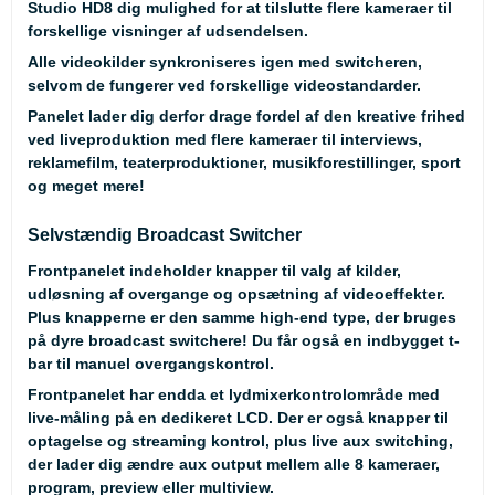
Studio HD8 dig mulighed for at tilslutte flere kameraer til
forskellige visninger af udsendelsen.
Alle videokilder synkroniseres igen med switcheren,
selvom de fungerer ved forskellige videostandarder.
Panelet lader dig derfor drage fordel af den kreative frihed
ved liveproduktion med flere kameraer til interviews,
reklamefilm, teaterproduktioner, musikforestillinger, sport
og meget mere!
Selvstændig Broadcast Switcher
Frontpanelet indeholder knapper til valg af kilder,
udløsning af overgange og opsætning af videoeffekter.
Plus knapperne er den samme high-end type, der bruges
på dyre broadcast switchere! Du får også en indbygget t-
bar til manuel overgangskontrol.
Frontpanelet har endda et lydmixerkontrolområde med
live-måling på en dedikeret LCD. Der er også knapper til
optagelse og streaming kontrol, plus live aux switching,
der lader dig ændre aux output mellem alle 8 kameraer,
program, preview eller multiview.