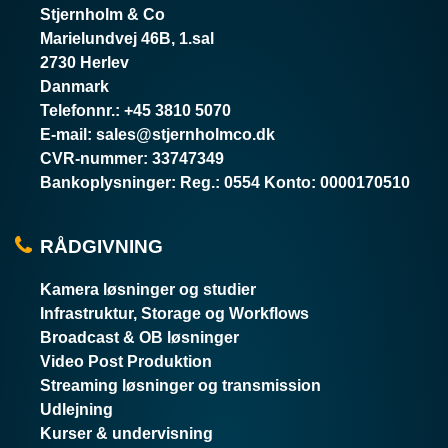
Stjernholm & Co
Marielundvej 46B, 1.sal
2730 Herlev
Danmark
Telefonnr.
:
+45 3810 5070
E-mail
:
sales@stjernholmco.dk
CVR-nummer
:
33747349
Bankoplysninger
:
Reg.: 0554 Konto: 0000170510
RÅDGIVNING
Kamera løsninger og studier
Infrastruktur, Storage og Workflows
Broadcast & OB løsninger
Video Post Produktion
Streaming løsninger og transmission
Udlejning
Kurser & undervisning