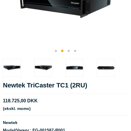
Newtek TriCaster TC1 (2RU)
118.725,00 DKK
(ekskl. moms)
Newtek
Model/Varenr.:
FG-001587-R001