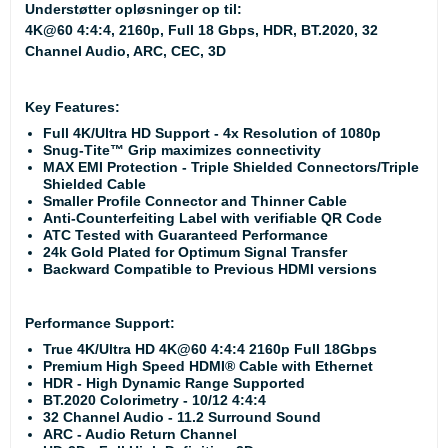
Understøtter opløsninger op til:
4K@60 4:4:4, 2160p, Full 18 Gbps, HDR, BT.2020, 32
Channel Audio, ARC, CEC, 3D
Key Features:
Full 4K/Ultra HD Support - 4x Resolution of 1080p
Snug-Tite™ Grip maximizes connectivity
MAX EMI Protection - Triple Shielded Connectors/Triple
Shielded Cable
Smaller Profile Connector and Thinner Cable
Anti-Counterfeiting Label with verifiable QR Code
ATC Tested with Guaranteed Performance
24k Gold Plated for Optimum Signal Transfer
Backward Compatible to Previous HDMI versions
Performance Support:
True 4K/Ultra HD 4K@60 4:4:4 2160p Full 18Gbps
Premium High Speed HDMI® Cable with Ethernet
HDR - High Dynamic Range Supported
BT.2020 Colorimetry - 10/12 4:4:4
32 Channel Audio - 11.2 Surround Sound
ARC - Audio Return Channel