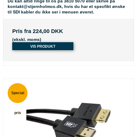
Du kan altid ringe til os på 3810 5070 eller skrive på
kontakt@stjernholmco.dk, hvis du har et specfikt ønske
til SDI kabler du ikke ser i menuen øverst.
Pris fra
224,00 DKK
(ekskl. moms)
VIS PRODUKT
Special
pris