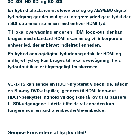
3G-SDI, HD-SDI og SD-SDI.
En hybrid afbalanceret stereo analog og AES/EBU digital
lydindgang gør det muligt at integrere yderligere lydkilder
i SDI-strømmen sammen med enhver HDMI-lyd.
Til lokal overvågning er der en HDMI loop-out, der kan
bruges med standard HDMI-skærme og vil inkorporere
enhver lyd, der er blevet indlejret i enheden.
En hybrid analog/digital lydudgang adskiller HDMI og
indlejret lyd og kan bruges til lokal overvågning, hvis
lydoutput ikke er tilgængeligt fra skærmen.
VC-1-HS kan sende en HDCP-krypteret videokilde, såsom
en Blu-ray DVD-afspiller, igennem til HDMI loop-out.
HDCP-beskyttet indhold vil dog ikke få lov til at passere
til SDI-udgangene. I dette tilfælde vil enheden kun
fungere som en audio embedder/de-embedder.
Seriøse konvertere af høj kvalitet!