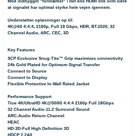
Med indbygget "forstærker" i det ene HDMI stik som sikre
at signalet har optimal styrke hele vejen igennem.
Understøtter opløsninger op til:
4K@60 4:4:4, 2160p, Full 18 Gbps, HDR, BT.2020, 32
Channel Audio, ARC, CEC, 3D
Key Features
SCP Exclusive Snug-Tite™ Grip maximizes connectivity
24k Gold Plated for Optimum Signal Transfer
Connect to Source
Connect to Display
Flexible Protective In-Wall Rated Jacket
Performance Support
True 4K/UltraHD 4K@50/60 4:4:4 2160p Full 18Gbps
32 Channel Audio-11.2 Surround Sound
ARC-Audio Return Channel
HEAC
HD-3D-Full High Definition 3D
HDCP 2.2All