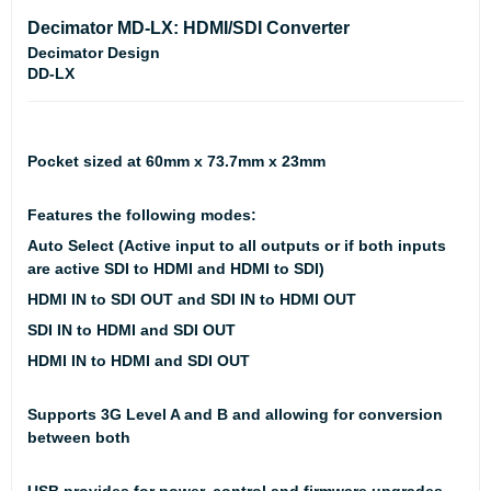
Decimator MD-LX: HDMI/SDI Converter
Decimator Design
DD-LX
Pocket sized at 60mm x 73.7mm x 23mm
Features the following modes:
Auto Select (Active input to all outputs or if both inputs
are active SDI to HDMI and HDMI to SDI)
HDMI IN to SDI OUT and SDI IN to HDMI OUT
SDI IN to HDMI and SDI OUT
HDMI IN to HDMI and SDI OUT
Supports 3G Level A and B and allowing for conversion
between both
USB provides for power, control and firmware upgrades